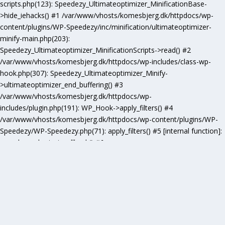
scripts.php(123): Speedezy_Ultimateoptimizer_MinificationBase-
>hide_iehacks() #1 /var/www/vhosts/komesbjerg.dk/httpdocs/wp-
content/plugins/WP-Speedezy/inc/minification/ultimateoptimizer-
minify-main.php(203):
Speedezy_Ultimateoptimizer_MinificationScripts->read() #2
/var/www/vhosts/komesbjerg.dk/httpdocs/wp-includes/class-wp-
hook.php(307): Speedezy_Ultimateoptimizer_Minify-
>ultimateoptimizer_end_buffering() #3
/var/www/vhosts/komesbjerg.dk/httpdocs/wp-
includes/plugin.php(191): WP_Hook->apply_filters() #4
/var/www/vhosts/komesbjerg.dk/httpdocs/wp-content/plugins/WP-
Speedezy/WP-Speedezy.php(71): apply_filters() #5 [internal function]:
speedezy_ob_start_callback() #6
/var/www/vhosts/komesbjerg.dk/httpdocs/wp-
includes/functions.php(5277): ob_end_flush() #7
/var/www/vhosts/komesbjerg.dk/httpdocs/wp-includes/class-wp-
hook.php(307): wp_ob_end_flush_all() #8
/var/www/vhosts/komesbjerg.dk/httpdocs/wp-includes/class-wp-
hook.php(331): WP_Hook->apply_filters() #9
/var/www/vhosts/komesbjerg.dk/httpdocs/wp-