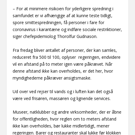
– For at minimere risikoen for yderligere spredning i
samfundet er vi afhængige af at kunne teste tidligt,
spore smittespredningen, få personer i fare for
coronavirus i karantæne og indføre sociale restriktioner,
siger chefepidemiolog Thorolfur Gudnason.
Fra fredag bliver antallet af personer, der kan samles,
reduceret fra 500 til 100, oplyser regeringen, endvidere
vil en afstand på to meter igen være påkrævet. Når
denne afstand ikke kan overholdes, er det her, hvor
myndighederne påkræver ansigtsmaske.
Ud over ved rejser til vands og i luften kan det også
være ved frisøren, massøren og lignende services.
Museer, natklubber og andre virksomheder, der er åbne
for offentligheden, hvor reglen om to meters afstand
ikke kan overholdes, bør lukke midlertidigt, mener
regeringen. Barer og restauranter skal lukke før klokken