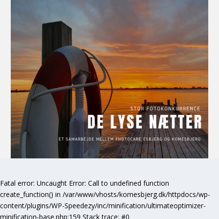
Fatal error
: Uncaught Error: Call to undefined function
create_function() in /var/www/vhosts/komesbjerg.dk/httpdocs/wp-
content/plugins/WP-Speedezy/inc/minification/ultimateoptimizer-
minification-base.php:159 Stack trace: #0