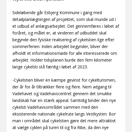
Sideløbende går Esbjerg Kommune i gang med
detailplanlægningen af projektet, som skal munde ud i
et udbud af anlægsarbejdet. Det gennemføres i løbet af
foråret, og målet er, at vinderen af udbuddet skal
begynde den fysiske realisering af cykelstien lige efter
sommerferien. Inden arbejdet begynder, bliver der
afholdt et informationsmøde for alle interesserede om
arbejdet. Holder tidsplanen burde den fem kilometer
lange cykelsti stå færdig i løbet af 2023.
-Cykelstien bliver en kæmpe gevinst for cykelturismen,
der år for år tiltrækker flere og flere. Nem adgang til
Vadehavet og Vadehavscentret gennem det smukke
landskab har en stærk appeal. Samtidig binder den nye
cykelsti Vadehavsområdet sammen med den
eksisterende nationale cykelrute langs Vestkysten. Bor
man i området skal cykelstien gøre det mere attraktivt
at vælge cyklen på turen til og fra Ribe, da den nye