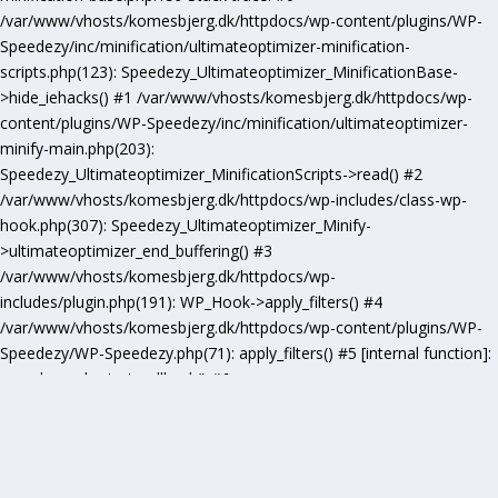
/var/www/vhosts/komesbjerg.dk/httpdocs/wp-content/plugins/WP-
Speedezy/inc/minification/ultimateoptimizer-minification-
scripts.php(123): Speedezy_Ultimateoptimizer_MinificationBase-
>hide_iehacks() #1 /var/www/vhosts/komesbjerg.dk/httpdocs/wp-
content/plugins/WP-Speedezy/inc/minification/ultimateoptimizer-
minify-main.php(203):
Speedezy_Ultimateoptimizer_MinificationScripts->read() #2
/var/www/vhosts/komesbjerg.dk/httpdocs/wp-includes/class-wp-
hook.php(307): Speedezy_Ultimateoptimizer_Minify-
>ultimateoptimizer_end_buffering() #3
/var/www/vhosts/komesbjerg.dk/httpdocs/wp-
includes/plugin.php(191): WP_Hook->apply_filters() #4
/var/www/vhosts/komesbjerg.dk/httpdocs/wp-content/plugins/WP-
Speedezy/WP-Speedezy.php(71): apply_filters() #5 [internal function]:
speedezy_ob_start_callback() #6
/var/www/vhosts/komesbjerg.dk/httpdocs/wp-
includes/functions.php(5277): ob_end_flush() #7
/var/www/vhosts/komesbjerg.dk/httpdocs/wp-includes/class-wp-
hook.php(307): wp_ob_end_flush_all() #8