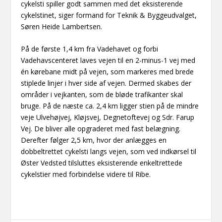
cykelsti spiller godt sammen med det eksisterende
cykelstinet, siger formand for Teknik & Byggeudvalget,
Søren Heide Lambertsen.
På de første 1,4 km fra Vadehavet og forbi
Vadehavscenteret laves vejen til en 2-minus-1 vej med
én kørebane midt på vejen, som markeres med brede
stiplede linjer i hver side af vejen. Dermed skabes der
områder i vejkanten, som de bløde trafikanter skal
bruge. På de næste ca. 2,4 km ligger stien på de mindre
veje Ulvehøjvej, Kløjsvej, Degnetoftevej og Sdr. Farup
Vej. De bliver alle opgraderet med fast belægning.
Derefter følger 2,5 km, hvor der anlægges en
dobbeltrettet cykelsti langs vejen, som ved indkørsel til
Øster Vedsted tilsluttes eksisterende enkeltrettede
cykelstier med forbindelse videre til Ribe.