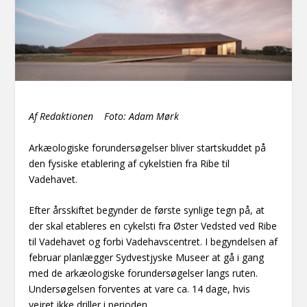
Af Redaktionen Foto: Adam Mørk
Arkæologiske forundersøgelser bliver startskuddet på
den fysiske etablering af cykelstien fra Ribe til
Vadehavet.
Efter årsskiftet begynder de første synlige tegn på, at
der skal etableres en cykelsti fra Øster Vedsted ved Ribe
til Vadehavet og forbi Vadehavscentret. I begyndelsen af
februar planlægger Sydvestjyske Museer at gå i gang
med de arkæologiske forundersøgelser langs ruten.
Undersøgelsen forventes at vare ca. 14 dage, hvis
vejret ikke driller i perioden.