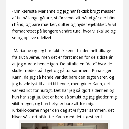
-Min kæreste Marianne og jeg har faktisk brugt masser
af tid på lange gåture, vi får vendt alt når vi går der hånd
i hånd, og bare mærker, dufter og nyder øjeblikket.
Vi vil
fremadrettet på længere vandre ture, hvor vi skal ud og
se og opleve udelivet.
-Marianne og jeg har faktisk kendt hinden helt tilbage
fra slut 80érne, men det er først inden for de sidste år
at jeg mødte hende igen. De aftalte en ”date” hvor de
skulle mødes på diget og gå tur sammen. -Puha siger
Karin, da jeg så
hende
var det bare den ægte varer, og
jeg havde lyst til at fri til hende, men griner Karin, det
var vist lidt for hurtigt.
Det har jeg så gjort sidenhen og
hun har sagt ja. Det er bare så smukt og jeg glæder mig
vildt meget, og hun betyder bare alt for mig.
Kirkeklokkerne ringer den dag at vi flytter sammen, det
bliver så
stort afslutter Karin med det størst smil.