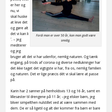
er her og
nu, vi
skal
huske
at leve det
og gøre alt
det vi kan li
Fordi man er over 50 år, kan man godt være
´. – Jeg
smidig.
mediterer
og jeg
bruger alt det vi har udenfor, nemlig naturen. Og tænk
engang, på trods af
corona
og diverse nedlukninger har
det ikke taget det vigtigste vi har, fra os, nemlig familien
og naturen. Det er lige præcis dét vi skal lære at passe
på.
Karin har 2 sønner på henholdsvis 13 og 16 år, samt en
lillesøster til drengene på 11
år; –
jeg elsker børn, jeg
bliver simpelthen nulstillet
ved at være sammen med
dem. De er så ligetil og alt der kommer fra børn er bare