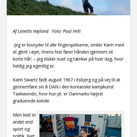
Af Lenette Højland Foto: Poul Helt
-Jeg er livsnyder til alle fingerspidserne, smiler Karin med
et glimt i øjet, imens hun fører hånden igennem sit
korte hår
;
– jeg elsker nuet og tænker på hver dag, hvor
heldig jeg egentlig er.
Karin Swartz født august 1967 i Esbjerg og på vej til at
gennemføre sin 8 DAN i den koreanske kampkunst
Taekwondo, hvor hun pt. er Danmarks højest
graduerede kvinde.
Men livet er
andet end
sport og
politik, livet