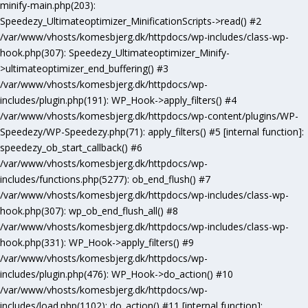
minify-main.php(203):
Speedezy_Ultimateoptimizer_MinificationScripts->read() #2
/var/www/vhosts/komesbjerg.dk/httpdocs/wp-includes/class-wp-
hook.php(307): Speedezy_Ultimateoptimizer_Minify-
>ultimateoptimizer_end_buffering() #3
/var/www/vhosts/komesbjerg.dk/httpdocs/wp-
includes/plugin.php(191): WP_Hook->apply_filters() #4
/var/www/vhosts/komesbjerg.dk/httpdocs/wp-content/plugins/WP-
Speedezy/WP-Speedezy.php(71): apply_filters() #5 [internal function]:
speedezy_ob_start_callback() #6
/var/www/vhosts/komesbjerg.dk/httpdocs/wp-
includes/functions.php(5277): ob_end_flush() #7
/var/www/vhosts/komesbjerg.dk/httpdocs/wp-includes/class-wp-
hook.php(307): wp_ob_end_flush_all() #8
/var/www/vhosts/komesbjerg.dk/httpdocs/wp-includes/class-wp-
hook.php(331): WP_Hook->apply_filters() #9
/var/www/vhosts/komesbjerg.dk/httpdocs/wp-
includes/plugin.php(476): WP_Hook->do_action() #10
/var/www/vhosts/komesbjerg.dk/httpdocs/wp-
includes/load.php(1102): do_action() #11 [internal function]: