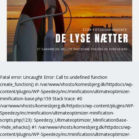
Fatal error
: Uncaught Error: Call to undefined function
create_function() in /var/www/vhosts/komesbjerg.dk/httpdocs/wp-
content/plugins/WP-Speedezy/inc/minification/ultimateoptimizer-
minification-base.php:159 Stack trace: #0
/var/www/vhosts/komesbjerg.dk/httpdocs/wp-content/plugins/WP-
Speedezy/inc/minification/ultimateoptimizer-minification-
scripts.php(123): Speedezy_Ultimateoptimizer_MinificationBase-
>hide_iehacks() #1 /var/www/vhosts/komesbjerg.dk/httpdocs/wp-
content/plugins/WP-Speedezy/inc/minification/ultimateoptimizer-