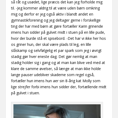
så råt og usødet, lige præcis det kan jeg forholde mig
til. -Jeg kommer aldrig til at være uden børn omkring
mig og derfor er jeg også aktiv i blandt andet en
gymnastikforening
og jeg deltager gerne i forskellige
ting der har med børn at gøre fortæller Karin grinende
imens hun sidder på gulvet midt i stuen på en lille pude,
hvor der burde stå et spisebord. -Det har vi ikke her hos
os griner hun, der skal være plads til leg, en lille
slå
skamp og selvfølgelig et par spark som jeg i øvrigt
stadig gør hver eneste dag. Det gør nemlig at man
stadig holder sig i gang og at man kan blive ved med at
klare de samme øvelser, så længe at man ikke holde
lange pauser udebliver skaderne som regel også,
fortæller hun imens hun aer sin
8-årig
kat Molly som
lige strejfer forbi imens hun sidder der, fortællende midt
på gulvet i stuen.