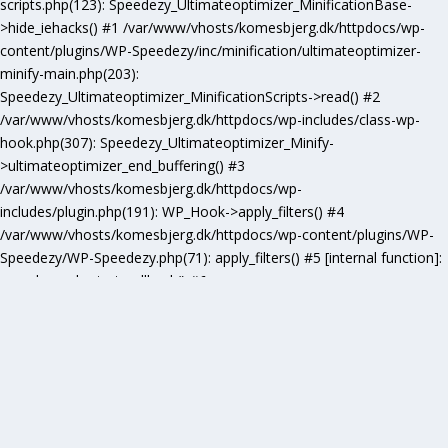
scripts.php(123): Speedezy_Ultimateoptimizer_MinificationBase-
>hide_iehacks() #1 /var/www/vhosts/komesbjerg.dk/httpdocs/wp-
content/plugins/WP-Speedezy/inc/minification/ultimateoptimizer-
minify-main.php(203):
Speedezy_Ultimateoptimizer_MinificationScripts->read() #2
/var/www/vhosts/komesbjerg.dk/httpdocs/wp-includes/class-wp-
hook.php(307): Speedezy_Ultimateoptimizer_Minify-
>ultimateoptimizer_end_buffering() #3
/var/www/vhosts/komesbjerg.dk/httpdocs/wp-
includes/plugin.php(191): WP_Hook->apply_filters() #4
/var/www/vhosts/komesbjerg.dk/httpdocs/wp-content/plugins/WP-
Speedezy/WP-Speedezy.php(71): apply_filters() #5 [internal function]:
speedezy_ob_start_callback() #6
/var/www/vhosts/komesbjerg.dk/httpdocs/wp-
includes/functions.php(5277): ob_end_flush() #7
/var/www/vhosts/komesbjerg.dk/httpdocs/wp-includes/class-wp-
hook.php(307): wp_ob_end_flush_all() #8
/var/www/vhosts/komesbjerg.dk/httpdocs/wp-includes/class-wp-
hook.php(331): WP_Hook->apply_filters() #9
/var/www/vhosts/komesbjerg.dk/httpdocs/wp-