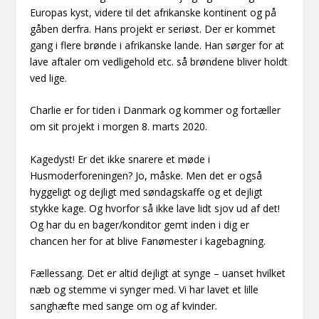
Europas kyst, videre til det afrikanske kontinent og på
gåben derfra. Hans projekt er seriøst. Der er kommet
gang i flere brønde i afrikanske lande. Han sørger for at
lave aftaler om vedligehold etc. så brøndene bliver holdt
ved lige.
Charlie er for tiden i Danmark og kommer og fortæller
om sit projekt i morgen 8. marts 2020.
Kagedyst! Er det ikke snarere et møde i
Husmoderforeningen? Jo, måske. Men det er også
hyggeligt og dejligt med søndagskaffe og et dejligt
stykke kage. Og hvorfor så ikke lave lidt sjov ud af det!
Og har du en bager/konditor gemt inden i dig er
chancen her for at blive Fanømester i kagebagning.
Fællessang. Det er altid dejligt at synge – uanset hvilket
næb og stemme vi synger med. Vi har lavet et lille
sanghæfte med sange om og af kvinder.