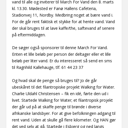
vand til alle og inviterer til March For Vand den 8. marts
kl. 13.30. Mødested er Fanø Hallens Cafeteria,
Stadionvej 11, Nordby. Medbring noget at bære vand i.
For de går rent faktisk et stykke for at hente vand. Vand
der skal bruges til at lave kaffe/the, saftevand af senere
på eftermiddagen.
De søger også sponsorer til denne March For Vand.
Enten et lille beløb per person der deltager eller et lille
beløb per liter vand. Er du interesseret så send en sms
til Ragnhild Kallehauge, tlf. 61 44 23 37
Og hvad skal de penge så bruges til? Jo de går
ubeskåret til det filantropiske projekt Walking for Water.
Charlie Uldahl Christensen – fik en idé, førte den ud i
livet. Startede Walking for Water; et filantropisk projekt
der går ud på at skaffe penge til brønde i diverse
afrikanske landsbyer. For at give befolkningen adgang til
rent vand. Uden at skulle gå flere kilometer. Og HAN gør
det ved selv at gå. Startede i Esbjerg og ned langs