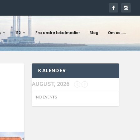
s
112
Fra andre lokalmedier
Blog
Om os …..
KALENDER
AUGUST, 2026
NO EVENTS