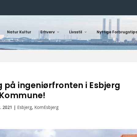
Natur Kultur
Erhverv
Livsstil
Nyttige Forbrugstip
 på ingeniørfronten i Esbjerg
Kommune!
c. 2021
|
Esbjerg
,
KomEsbjerg