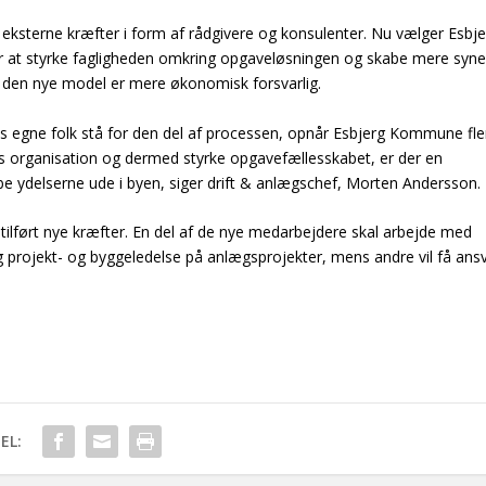
af eksterne kræfter i form af rådgivere og konsulenter. Nu vælger Esbj
r at styrke fagligheden omkring opgaveløsningen og skabe mere syne
 den nye model er mere økonomisk forsvarlig.
s egne folk stå for den del af processen, opnår Esbjerg Kommune fle
s organisation og dermed styrke opgavefællesskabet, er der en
be ydelserne ude i byen, siger drift & anlægschef, Morten Andersson.
ilført nye kræfter. En del af de nye medarbejdere skal arbejde med
g projekt- og byggeledelse på anlægsprojekter, mens andre vil få ans
EL: