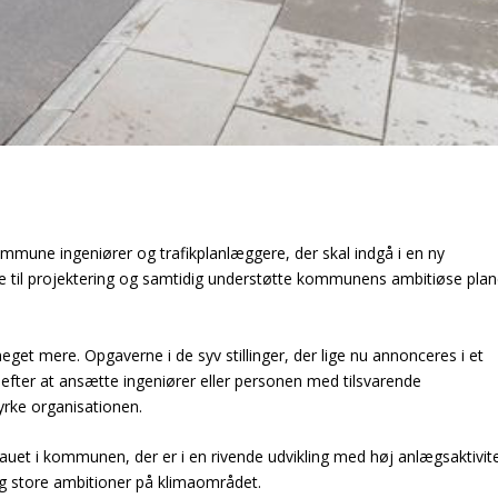
ommune ingeniører og trafikplanlæggere, der skal indgå i en ny
e til projektering og samtidig understøtte kommunens ambitiøse plan
get mere. Opgaverne i de syv stillinger, der lige nu annonceres i et
r efter at ansætte ingeniører eller personen med tilsvarende
yrke organisationen.
eauet i kommunen, der er i en rivende udvikling med høj anlægsaktivite
og store ambitioner på klimaområdet.