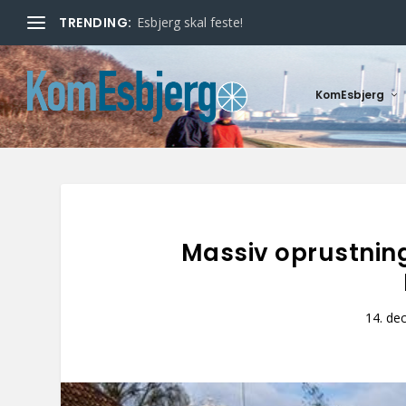
TRENDING:
Esbjerg skal feste!
KomEsbjerg
Massiv oprustning
14. de