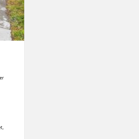
er
t,