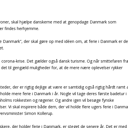
 kroner, skal hjælpe danskerne med at genopdage Danmark som
der findes herhjemme.
e Danmark”, der skal gøre op med idéen om, at ferie i Danmark er de
et.
e corona-krise. Det gælder også dansk turisme. Og når smittefaren fr
 det til gengæld muligheder for, at de mere nære oplevelser rykker
eder, der er rigtig dejlige at være er samtidig også rigtig hårdt ramt 
t holde mere ferie i Danmark i år. Nogle vil tage deres første badetur i
holms rokkesten og røgerier. Og andre igen vil besøge fynske
r. Vi skal inspirere både dem, der vil holde flere ugers ferie i Danma
vervsminister Simon Kollerup.
anskere, der holder ferie i Danmark, er steget de senere år. Det er med