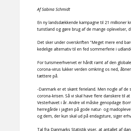
Af Sabina Schmidt
En ny landsdækkende kampagne til 21 millioner
turistland og gøre brug af de mange oplevelser, 
Det sker under overskriften ”Meget mere end bar
kedelige alternativ til en fed sommerferie i udland
For turismeerhvervet er hårdt ramt af den global
corona-virus lukker verden omkring os ned, åbner
tættere på.
-Danmark er et skønt ferieland. Men nogle af de st
corona-krisen. Så vi skal have flere danskere til a
Vesterhavet i år. Andre vil måske genopdage Born
herregårde i jagten på gode natur- og madoplevelse
og dem, der kun skal ud på endagsture, siger erh
Tal fra Danmarks Statistik viser, at antallet af d