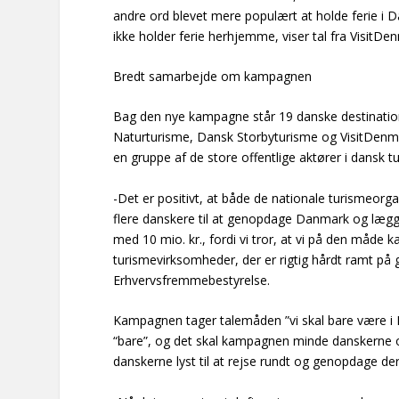
andre ord blevet mere populært at holde ferie i D
ikke holder ferie herhjemme, viser tal fra VisitDe
Bredt samarbejde om kampagnen
Bag den nye kampagne står 19 danske destinatio
Naturturisme, Dansk Storbyturisme og VisitDenma
en gruppe af de store offentlige aktører i dansk t
-Det er positivt, at både de nationale turismeor
flere danskere til at genopdage Danmark og lægge
med 10 mio. kr., fordi vi tror, at vi på den måd
turismevirksomheder, der er rigtig hårdt ramt på 
Erhvervsfremmebestyrelse.
Kampagnen tager talemåden ”vi skal bare være i
“bare”, og det skal kampagnen minde danskerne
danskerne lyst til at rejse rundt og genopdage der