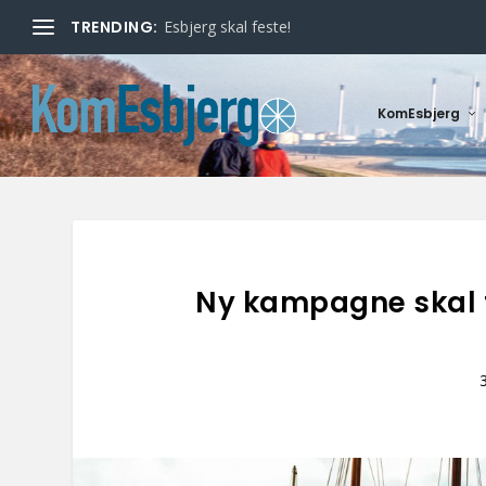
TRENDING:
Esbjerg skal feste!
KomEsbjerg
Ny kampagne skal f