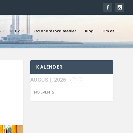
s
112
Fra andre lokalmedier
Blog
Om os …..
KALENDER
AUGUST, 2026
NO EVENTS