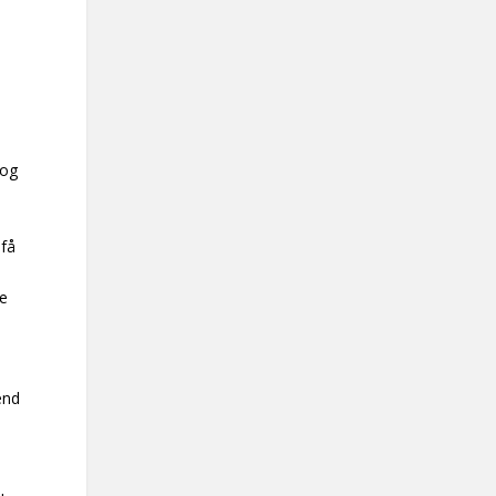
 og
 få
ke
end