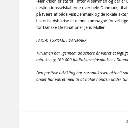
-Når krisen er størst, løfter vi sammen og der er u
destinationsselskaberne over hele Danmark, til a
på tværs af både VisitDenmark og de lokale aktø
historisk dyb krise er denne kampagne fortællinge
for Danske Destinationer Jens Müller.
FAKTA: TURISME I DANMARK
Turismen har igennem de senere år været et vigtig
mia. kr. og 169.000 fuldtidsarbejdspladser i Danm
Den positive udvikling har corona-krisen aktuelt s
andet har været med til at holde hånden under tu
D