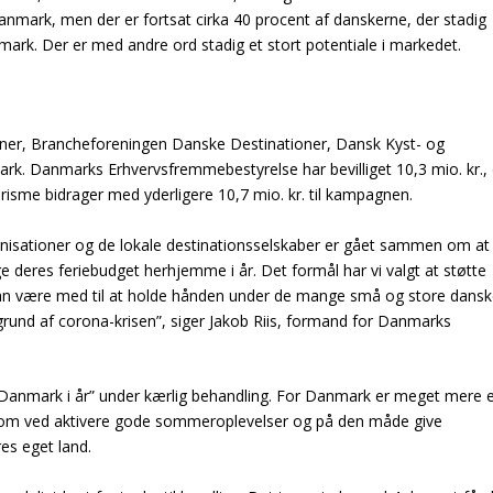
anmark, men der er fortsat cirka 40 procent af danskerne, der stadig
nmark. Der er med andre ord stadig et stort potentiale i markedet.
ner, Brancheforeningen Danske Destinationer, Dansk Kyst- og
rk. Danmarks Erhvervsfremmebestyrelse har bevilliget 10,3 mio. kr.,
urisme bidrager med yderligere 10,7 mio. kr. til kampagnen.
ganisationer og de lokale destinationsselskaber er gået sammen om at
 deres feriebudget herhjemme i år. Det formål har vi valgt at støtte
e kan være med til at holde hånden under de mange små og store dans
grund af corona-krisen”, siger Jakob Riis, formand for Danmarks
 Danmark i år” under kærlig behandling. For Danmark er meget mere 
 om ved aktivere gode sommeroplevelser og på den måde give
es eget land.