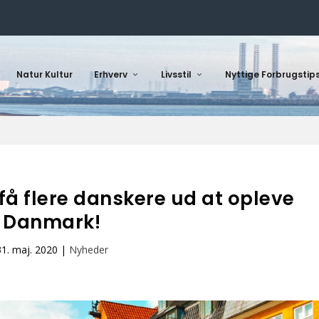
Natur Kultur
Erhverv
Livsstil
Nyttige Forbrugstip
å flere danskere ud at opleve
Danmark!
31. maj. 2020
|
Nyheder