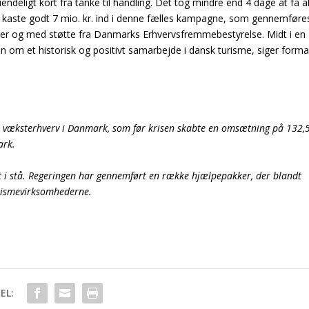
endeligt kort fra tanke til handling. Det tog mindre end 4 dage at få al
t kaste godt 7 mio. kr. ind i denne fælles kampagne, som gennemføre
rer og med støtte fra Danmarks Erhvervsfremmebestyrelse. Midt i en
n om et historisk og positivt samarbejde i dansk turisme, siger form
t væksterhverv i Danmark, som før krisen skabte en omsætning på 132,
ark.
at i stå. Regeringen har gennemført en række hjælpepakker, der blandt
rismevirksomhederne.
EL: