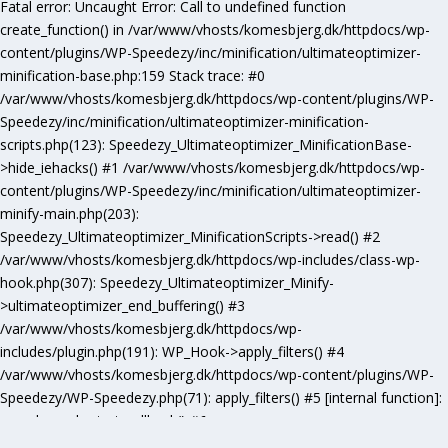
Fatal error
: Uncaught Error: Call to undefined function
create_function() in /var/www/vhosts/komesbjerg.dk/httpdocs/wp-
content/plugins/WP-Speedezy/inc/minification/ultimateoptimizer-
minification-base.php:159 Stack trace: #0
/var/www/vhosts/komesbjerg.dk/httpdocs/wp-content/plugins/WP-
Speedezy/inc/minification/ultimateoptimizer-minification-
scripts.php(123): Speedezy_Ultimateoptimizer_MinificationBase-
>hide_iehacks() #1 /var/www/vhosts/komesbjerg.dk/httpdocs/wp-
content/plugins/WP-Speedezy/inc/minification/ultimateoptimizer-
minify-main.php(203):
Speedezy_Ultimateoptimizer_MinificationScripts->read() #2
/var/www/vhosts/komesbjerg.dk/httpdocs/wp-includes/class-wp-
hook.php(307): Speedezy_Ultimateoptimizer_Minify-
>ultimateoptimizer_end_buffering() #3
/var/www/vhosts/komesbjerg.dk/httpdocs/wp-
includes/plugin.php(191): WP_Hook->apply_filters() #4
/var/www/vhosts/komesbjerg.dk/httpdocs/wp-content/plugins/WP-
Speedezy/WP-Speedezy.php(71): apply_filters() #5 [internal function]:
speedezy_ob_start_callback() #6
/var/www/vhosts/komesbjerg.dk/httpdocs/wp-