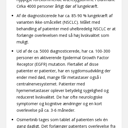
Cirka 4000 personer årligt dør af lungekræft.
Af de diagnosticerede har ca. 85-90 % lungekræft af
varianten Ikke-småcellet (NSCLC). Målet med
behandling af patienter med uhelbredelig NSCLC er at
forlænge overlevelsen med så høj livskvalitet som
muligt.
Ud af de ca. 5000 diagnosticerede, har ca. 100-300
personer en aktiverende Epidermal Growth Factor
Receptor (EGFR) mutation. Flertallet af disse
patienter er patienter, har en sygdomsudvikling der
ender med død, mange får metastaser også i
centralnervesystemet. Patienter med
hjernemetastaser oplever betydelig sygelighed og
reduceret livskvalitet. De har ofte neurologiske
symptomer og kognitive ændringer og en kort
overlevelse på ca. 3-6 måneder.
Osimertinib tages som tablet af patienten selv én
gang dagligt. Det forlænger patienters overlevelse fra