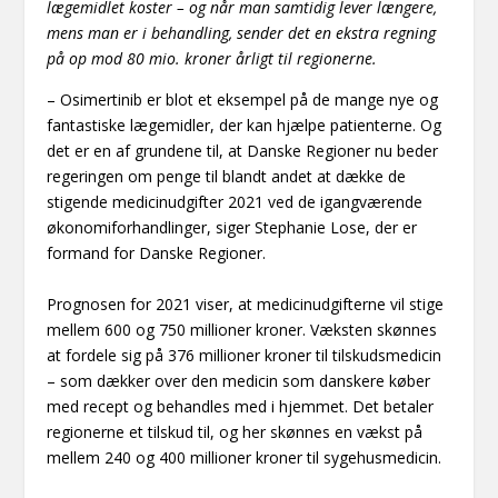
lægemidlet koster – og når man samtidig lever længere,
mens man er i behandling, sender det en ekstra regning
på op mod 80 mio. kroner årligt til regionerne.
– Osimertinib er blot et eksempel på de mange nye og
fantastiske lægemidler, der kan hjælpe patienterne. Og
det er en af grundene til, at Danske Regioner nu beder
regeringen om penge til blandt andet at dække de
stigende medicinudgifter 2021 ved de igangværende
økonomiforhandlinger, siger Stephanie Lose, der er
formand for Danske Regioner.
Prognosen for 2021 viser, at medicinudgifterne vil stige
mellem 600 og 750 millioner kroner. Væksten skønnes
at fordele sig på 376 millioner kroner til tilskudsmedicin
– som dækker over den medicin som danskere køber
med recept og behandles med i hjemmet. Det betaler
regionerne et tilskud til, og her skønnes en vækst på
mellem 240 og 400 millioner kroner til sygehusmedicin.