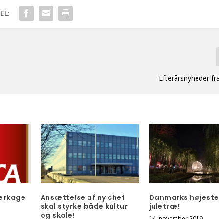
EL:
Efterårsnyheder f
ærkage
Ansættelse af ny chef
Danmarks højeste
skal styrke både kultur
juletræ!
og skole!
14. november 2019