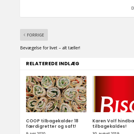
D
FORRIGE
Bevægelse for livet – alt tæller!
RELATEREDE INDLÆG
COOP tilbagekalder 18
Karen Volf hindb
færdigretter og saft!
tilbagekaldes!
9. juni 2020
30. august 2019