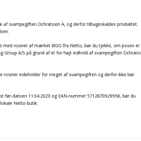
 af svampegiften Ochratoxin A, og derfor tilbageskaldes produktet.
lsen.
inde med rosiner af mærket ØGO fra Netto, bør du tjekke, om posen er
lling Group A/S på grund af et for højt indhold af svampegiften Ochrato
ke rosiner indeholder for meget af svampegiften og derfor ikke bør
dst før-datoen 11.04.2020 og EAN-nummer 5712870929958, bør du
 lokale Netto-butik.