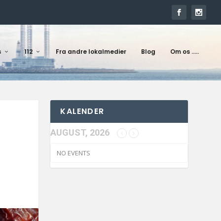
s
112
Fra andre lokalmedier
Blog
Om os …..
KALENDER
AUGUST, 2026
NO EVENTS