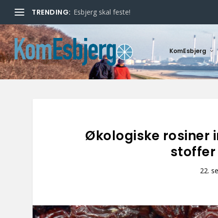
TRENDING:
Esbjerg skal feste!
KomEsbjerg
Økologiske rosiner
stoffer
22. s