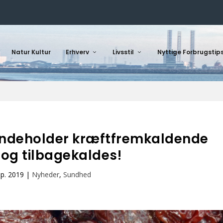
Natur Kultur
Erhverv
Livsstil
Nyttige Forbrugstip
 indeholder kræftfremkaldende
 og tilbagekaldes!
ep. 2019
|
Nyheder
,
Sundhed