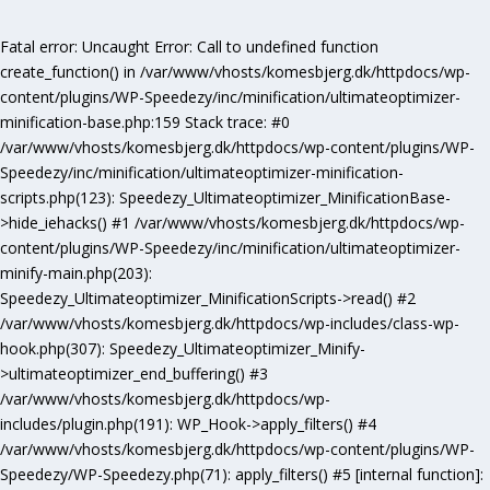
Fatal error
: Uncaught Error: Call to undefined function
create_function() in /var/www/vhosts/komesbjerg.dk/httpdocs/wp-
content/plugins/WP-Speedezy/inc/minification/ultimateoptimizer-
minification-base.php:159 Stack trace: #0
/var/www/vhosts/komesbjerg.dk/httpdocs/wp-content/plugins/WP-
Speedezy/inc/minification/ultimateoptimizer-minification-
scripts.php(123): Speedezy_Ultimateoptimizer_MinificationBase-
>hide_iehacks() #1 /var/www/vhosts/komesbjerg.dk/httpdocs/wp-
content/plugins/WP-Speedezy/inc/minification/ultimateoptimizer-
minify-main.php(203):
Speedezy_Ultimateoptimizer_MinificationScripts->read() #2
/var/www/vhosts/komesbjerg.dk/httpdocs/wp-includes/class-wp-
hook.php(307): Speedezy_Ultimateoptimizer_Minify-
>ultimateoptimizer_end_buffering() #3
/var/www/vhosts/komesbjerg.dk/httpdocs/wp-
includes/plugin.php(191): WP_Hook->apply_filters() #4
/var/www/vhosts/komesbjerg.dk/httpdocs/wp-content/plugins/WP-
Speedezy/WP-Speedezy.php(71): apply_filters() #5 [internal function]: