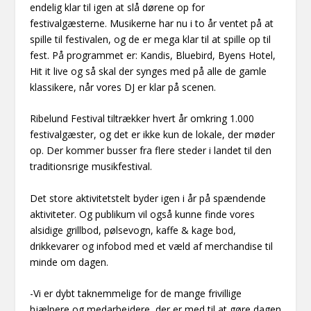
endelig klar til igen at slå dørene op for
festivalgæsterne. Musikerne har nu i to år ventet på at
spille til festivalen, og de er mega klar til at spille op til
fest. På programmet er: Kandis, Bluebird, Byens Hotel,
Hit it live og så skal der synges med på alle de gamle
klassikere, når vores DJ er klar på scenen.
Ribelund Festival tiltrækker hvert år omkring 1.000
festivalgæster, og det er ikke kun de lokale, der møder
op. Der kommer busser fra flere steder i landet til den
traditionsrige musikfestival.
Det store aktivitetstelt byder igen i år på spændende
aktiviteter. Og publikum vil også kunne finde vores
alsidige grillbod, pølsevogn, kaffe & kage bod,
drikkevarer og infobod med et væld af merchandise til
minde om dagen.
-Vi er dybt taknemmelige for de mange frivillige
hjælpere og medarbejdere, der er med til at gøre dagen