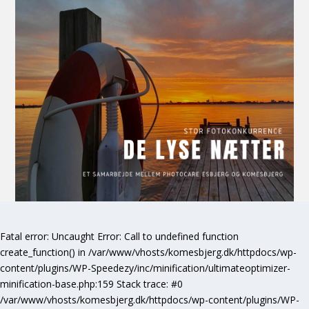
Fatal error
: Uncaught Error: Call to undefined function
create_function() in /var/www/vhosts/komesbjerg.dk/httpdocs/wp-
content/plugins/WP-Speedezy/inc/minification/ultimateoptimizer-
minification-base.php:159 Stack trace: #0
/var/www/vhosts/komesbjerg.dk/httpdocs/wp-content/plugins/WP-