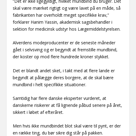
”Det er ikke ligegyldigt, hvilket mundbind du bruger. Det
skal være mærket rigtigt og være lavet på en måde, så
fabrikanten har overholdt meget specifikke krav,”
forklarer Hanim Yassin, akademisk sagsbehandler i
sektion for medicinsk udstyr hos Lægemiddelstyrelsen.
Alverdens modeproducenter er de seneste måneder
gået i selvsving og er begyndt at fremstille mundbind,
der koster op mod flere hundrede kroner stykket.
Det er blandt andet sket, i takt med at flere lande er
begyndt at pålægge deres borgere, at de skal bære
mundbind i helt specifikke situationer.
Samtidig har flere danske eksperter vurderet, at
danskerne risikerer at få lignende påbud senere på året,
sikkert i løbet af efteråret.
Men hvis ikke mundbindet blot skal være til pynt, er der
en række ting, du bør sikre dig står på pakken.