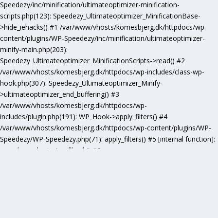
Speedezy/inc/minification/ultimateoptimizer-minification-
scripts.php(123): Speedezy_Ultimateoptimizer_MinificationBase-
>hide_iehacks() #1 /var/www/vhosts/komesbjerg.dk/httpdocs/wp-
content/plugins/WP-Speedezy/inc/minification/ultimateoptimizer-
minify-main.php(203):
Speedezy_Ultimateoptimizer_MinificationScripts->read() #2
/var/www/vhosts/komesbjerg.dk/httpdocs/wp-includes/class-wp-
hook.php(307): Speedezy_Ultimateoptimizer_Minify-
>ultimateoptimizer_end_buffering() #3
/var/www/vhosts/komesbjerg.dk/httpdocs/wp-
includes/plugin.php(191): WP_Hook->apply_filters() #4
/var/www/vhosts/komesbjerg.dk/httpdocs/wp-content/plugins/WP-
Speedezy/WP-Speedezy.php(71): apply_filters() #5 [internal function]:
speedezy_ob_start_callback() #6
/var/www/vhosts/komesbjerg.dk/httpdocs/wp-
includes/functions.php(5277): ob_end_flush() #7
/var/www/vhosts/komesbjerg.dk/httpdocs/wp-includes/class-wp-
hook.php(307): wp_ob_end_flush_all() #8
/var/www/vhosts/komesbjerg.dk/httpdocs/wp-includes/class-wp-
hook.php(331): WP_Hook->apply_filters() #9