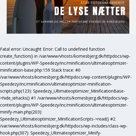
Fatal error
: Uncaught Error: Call to undefined function
create_function() in /var/www/vhosts/komesbjerg.dk/httpdocs/wp-
content/plugins/WP-Speedezy/inc/minification/ultimateoptimizer-
minification-base.php:159 Stack trace: #0
/var/www/vhosts/komesbjerg.dk/httpdocs/wp-content/plugins/WP-
Speedezy/inc/minification/ultimateoptimizer-minification-
scripts.php(123): Speedezy_Ultimateoptimizer_MinificationBase-
>hide_iehacks() #1 /var/www/vhosts/komesbjerg.dk/httpdocs/wp-
content/plugins/WP-Speedezy/inc/minification/ultimateoptimizer-
minify-main.php(203):
Speedezy_Ultimateoptimizer_MinificationScripts->read() #2
/var/www/vhosts/komesbjerg.dk/httpdocs/wp-includes/class-wp-
hook.php(307): Speedezy_Ultimateoptimizer_Minify-