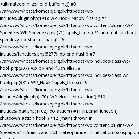
>ultimateoptimizer_end_buffering() #3
/var/www/vhosts/komesbjerg.dk/httpdocs/wp-
includes/plugin.php(191): WP_Hook->apply_filters() #4
/var/www/vhosts/komesbjerg.dk/httpdocs/wp-content/plugins/WP-
Speedezy/WP-Speedezy.php(71): apply_filters() #5 [internal function]:
speedezy_ob_start_callback() #6
/var/www/vhosts/komesbjerg.dk/httpdocs/wp-
includes/functions.php(5277): ob_end_flush() #7
/var/www/vhosts/komesbjerg.dk/httpdocs/wp-includes/class-wp-
hook.php(307): wp_ob_end_flush_all() #8
/var/www/vhosts/komesbjerg.dk/httpdocs/wp-includes/class-wp-
hook.php(331): WP_Hook->apply_filters() #9
/var/www/vhosts/komesbjerg.dk/httpdocs/wp-
includes/plugin.php(476): WP_Hook->do_action() #10
/var/www/vhosts/komesbjerg.dk/httpdocs/wp-
includes/load.php(1102): do_action() #11 [internal function]:
shutdown_action_hook() #12 {main} thrown in
/var/www/vhosts/komesbjerg.dk/httpdocs/wp-content/plugins/WP-
Speedezy/inc/minification/ultimateoptimizer-minification-base.php
on