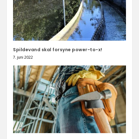
Spildevand skal forsyne power-to-x!
7. juni 2022