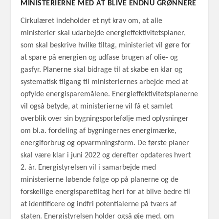
MINISTERIERNE MED AT BLIVE ENDNU GRØNNERE
Cirkulæret indeholder et nyt krav om, at alle
ministerier skal udarbejde energieffektivitetsplaner,
som skal beskrive hvilke tiltag, ministeriet vil gøre for
at spare på energien og udfase brugen af olie- og
gasfyr. Planerne skal bidrage til at skabe en klar og
systematisk tilgang til ministeriernes arbejde med at
opfylde energisparemålene. Energieffektivitetsplanerne
vil også betyde, at ministerierne vil få et samlet
overblik over sin bygningsportefølje med oplysninger
om bl.a. fordeling af bygningernes energimærke,
energiforbrug og opvarmningsform. De første planer
skal være klar i juni 2022 og derefter opdateres hvert
2. år. Energistyrelsen vil i samarbejde med
ministerierne løbende følge op på planerne og de
forskellige energisparetiltag heri for at blive bedre til
at identificere og indfri potentialerne på tværs af
staten. Energistyrelsen holder også øje med, om