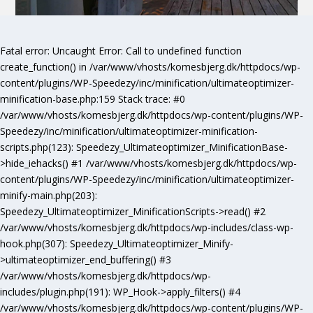
Fatal error
: Uncaught Error: Call to undefined function
create_function() in /var/www/vhosts/komesbjerg.dk/httpdocs/wp-
content/plugins/WP-Speedezy/inc/minification/ultimateoptimizer-
minification-base.php:159 Stack trace: #0
/var/www/vhosts/komesbjerg.dk/httpdocs/wp-content/plugins/WP-
Speedezy/inc/minification/ultimateoptimizer-minification-
scripts.php(123): Speedezy_Ultimateoptimizer_MinificationBase-
>hide_iehacks() #1 /var/www/vhosts/komesbjerg.dk/httpdocs/wp-
content/plugins/WP-Speedezy/inc/minification/ultimateoptimizer-
minify-main.php(203):
Speedezy_Ultimateoptimizer_MinificationScripts->read() #2
/var/www/vhosts/komesbjerg.dk/httpdocs/wp-includes/class-wp-
hook.php(307): Speedezy_Ultimateoptimizer_Minify-
>ultimateoptimizer_end_buffering() #3
/var/www/vhosts/komesbjerg.dk/httpdocs/wp-
includes/plugin.php(191): WP_Hook->apply_filters() #4
/var/www/vhosts/komesbjerg.dk/httpdocs/wp-content/plugins/WP-