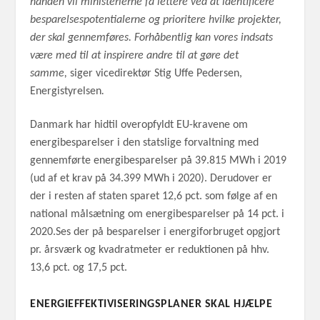
hånden vil ministerierne få lettere ved at identificere
besparelsespotentialerne og prioritere hvilke projekter,
der skal gennemføres. Forhåbentlig kan vores indsats
være med til at inspirere andre til at gøre det
samme,
siger vicedirektør Stig Uffe Pedersen,
Energistyrelsen
.
Danmark har hidtil overopfyldt EU-kravene om
energibesparelser i den statslige forvaltning med
gennemførte energibesparelser på 39.815 MWh i 2019
(ud af et krav på 34.399 MWh i 2020). Derudover er
der i resten af staten sparet 12,6 pct. som følge af en
national målsætning om energibesparelser på 14 pct. i
2020.Ses der på besparelser i energiforbruget opgjort
pr. årsværk og kvadratmeter er reduktionen på hhv.
13,6 pct. og 17,5 pct.
ENERGIEFFEKTIVISERINGSPLANER SKAL HJÆLPE