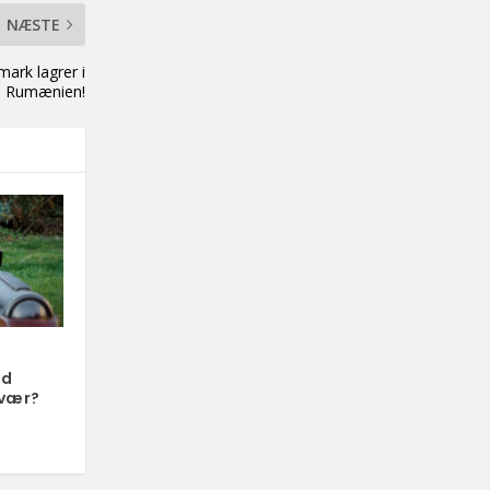
NÆSTE
mark lagrer i
Rumænien!
ed
evær?