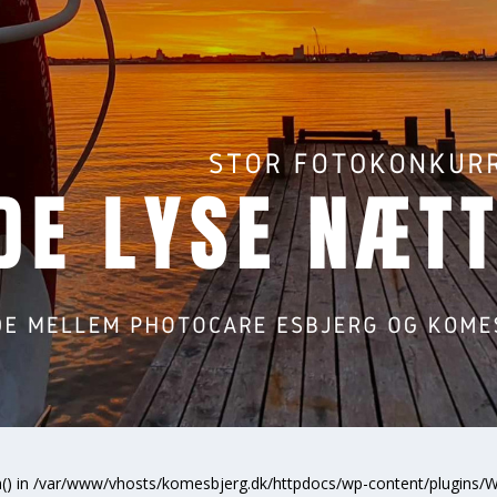
ion() in /var/www/vhosts/komesbjerg.dk/httpdocs/wp-content/plugins/W