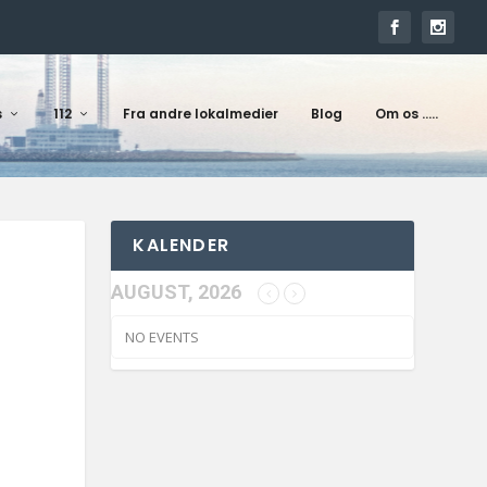
s
112
Fra andre lokalmedier
Blog
Om os …..
KALENDER
AUGUST, 2026
NO EVENTS