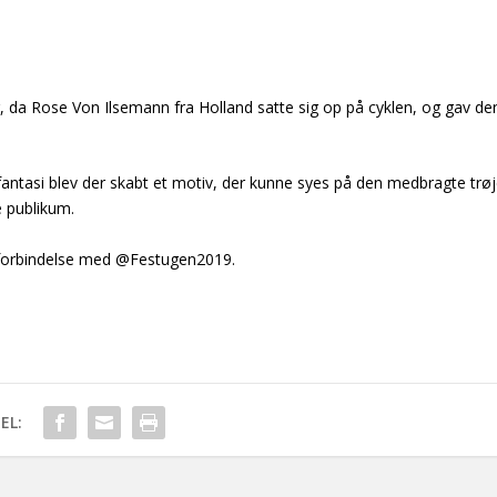
g, da Rose Von Ilsemann fra Holland satte sig op på cyklen, og gav de
g fantasi blev der skabt et motiv, der kunne syes på den medbragte trø
 publikum.
 i forbindelse med @Festugen2019.
EL: