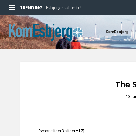
TRENDING:
Esbjerg skal feste!
KomEsbjerg
The 
13. a
[smartslider3 slider=17]