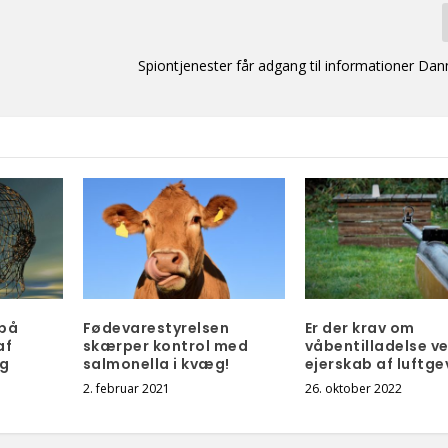
Spiontjenester får adgang til informationer Dan
 på
Fødevarestyrelsen
Er der krav om
af
skærper kontrol med
våbentilladelse v
og
salmonella i kvæg!
ejerskab af luftg
2. februar 2021
26. oktober 2022