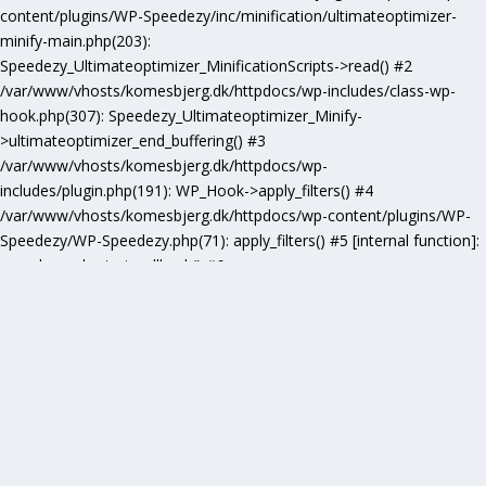
content/plugins/WP-Speedezy/inc/minification/ultimateoptimizer-
minify-main.php(203):
Speedezy_Ultimateoptimizer_MinificationScripts->read() #2
/var/www/vhosts/komesbjerg.dk/httpdocs/wp-includes/class-wp-
hook.php(307): Speedezy_Ultimateoptimizer_Minify-
>ultimateoptimizer_end_buffering() #3
/var/www/vhosts/komesbjerg.dk/httpdocs/wp-
includes/plugin.php(191): WP_Hook->apply_filters() #4
/var/www/vhosts/komesbjerg.dk/httpdocs/wp-content/plugins/WP-
Speedezy/WP-Speedezy.php(71): apply_filters() #5 [internal function]:
speedezy_ob_start_callback() #6
/var/www/vhosts/komesbjerg.dk/httpdocs/wp-
includes/functions.php(5277): ob_end_flush() #7
/var/www/vhosts/komesbjerg.dk/httpdocs/wp-includes/class-wp-
hook.php(307): wp_ob_end_flush_all() #8
/var/www/vhosts/komesbjerg.dk/httpdocs/wp-includes/class-wp-
hook.php(331): WP_Hook->apply_filters() #9
/var/www/vhosts/komesbjerg.dk/httpdocs/wp-
includes/plugin.php(476): WP_Hook->do_action() #10