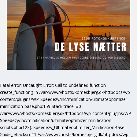
Fatal error
: Uncaught Error: Call to undefined function
create_function() in /var/www/vhosts/komesbjerg.dk/httpdocs/wp-
content/plugins/WP-Speedezy/inc/minification/ultimateoptimizer-
minification-base.php:159 Stack trace: #0
/var/www/vhosts/komesbjerg.dk/httpdocs/wp-content/plugins/WP-
Speedezy/inc/minification/ultimateoptimizer-minification-
scripts.php(123): Speedezy_Ultimateoptimizer_MinificationBase-
>hide_iehacks() #1 /var/www/vhosts/komesbjerg.dk/httpdocs/wp-