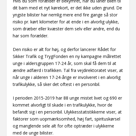
Hvis du som forælder er bekymret, når du låner bilen til
dit barn med et nyt kørekort, er det ikke uden grund. De
yngste bilister har nemlig mere end fire gange så stor
risiko pr. kørt kilometer for at ende i en alvorlig ulykke,
som dræber eller kvæster dem selv eller andre, end du
har som forælder.
Den risiko er alt for høj, og derfor lancerer Rådet for
Sikker Trafik og TrygFonden en ny kampagne målrettet
unge i aldersgruppen 17-24 år, som skal få dem til at
ændre adfærd i trafikken. Tal fra vejdirektoratet viser, at
når unge i alderen 17-24-årige er involveret i en alvorlig
trafikulykke, så sker det oftest i en personbil.
I perioden 2015-2019 har 88 unge mistet livet og 690 er
kommet alvorligt til skade i en trafikulykke, hvor de
befandt sig i en personbil. Ulykkesstatistikkerne viser, at
faktorer som uopmærksomhed, høj fart, spirituskørsel
og manglende sele alt for ofte optræder i ulykkerne
med de unge bilister.