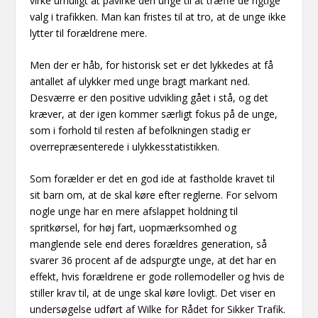
virke umuligt at påvirke den unge til at træffe de rigtige
valg i trafikken. Man kan fristes til at tro, at de unge ikke
lytter til forældrene mere.
Men der er håb, for historisk set er det lykkedes at få
antallet af ulykker med unge bragt markant ned.
Desværre er den positive udvikling gået i stå, og det
kræver, at der igen kommer særligt fokus på de unge,
som i forhold til resten af befolkningen stadig er
overrepræsenterede i ulykkesstatistikken.
Som forælder er det en god ide at fastholde kravet til
sit barn om, at de skal køre efter reglerne. For selvom
nogle unge har en mere afslappet holdning til
spritkørsel, for høj fart, uopmærksomhed og
manglende sele end deres forældres generation, så
svarer 36 procent af de adspurgte unge, at det har en
effekt, hvis forældrene er gode rollemodeller og hvis de
stiller krav til, at de unge skal køre lovligt. Det viser en
undersøgelse udført af Wilke for Rådet for Sikker Trafik.