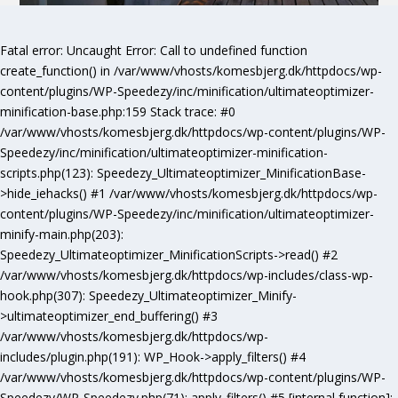
Fatal error
: Uncaught Error: Call to undefined function
create_function() in /var/www/vhosts/komesbjerg.dk/httpdocs/wp-
content/plugins/WP-Speedezy/inc/minification/ultimateoptimizer-
minification-base.php:159 Stack trace: #0
/var/www/vhosts/komesbjerg.dk/httpdocs/wp-content/plugins/WP-
Speedezy/inc/minification/ultimateoptimizer-minification-
scripts.php(123): Speedezy_Ultimateoptimizer_MinificationBase-
>hide_iehacks() #1 /var/www/vhosts/komesbjerg.dk/httpdocs/wp-
content/plugins/WP-Speedezy/inc/minification/ultimateoptimizer-
minify-main.php(203):
Speedezy_Ultimateoptimizer_MinificationScripts->read() #2
/var/www/vhosts/komesbjerg.dk/httpdocs/wp-includes/class-wp-
hook.php(307): Speedezy_Ultimateoptimizer_Minify-
>ultimateoptimizer_end_buffering() #3
/var/www/vhosts/komesbjerg.dk/httpdocs/wp-
includes/plugin.php(191): WP_Hook->apply_filters() #4
/var/www/vhosts/komesbjerg.dk/httpdocs/wp-content/plugins/WP-
Speedezy/WP-Speedezy.php(71): apply_filters() #5 [internal function]: