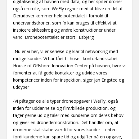
digitalisering af havnen med data, og her spiller droner
også en rolle, som WeFly regner med at blive en del af.
Derudover kommer hele potentialet i forhold til
undervandsdroner, som fx kan bruges til effektivt at
inspicere skibsskrog og andre konstruktioner under
vand. Dronepotentialet er stort i Esbjerg.
-Nu er vi her, vi er seriøse og klar til networking med
mulige kunder. Vi har fået til huse i kontorlandskabet
House of Offshore Innovation Center på havnen, hvor vi
forventer at få gode kontakter og udvide vores
kompetencer inden for inspektion, siger Jan Engsted og
uddyber
-Vi påtager os alle typer droneopgaver i WeFly, også
inden for uddannelse og film/billede produktion, og
tager gerne ud og taler med kunderne om deres behov
og giver en dronedemonstration. Det handler om, at
dronerne skal skabe værdi for vores kunder – enten
fordi kunderne kan spare tid og udgifter på en opgave,