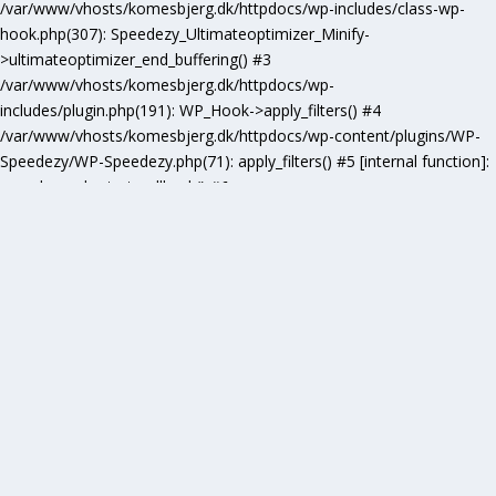
/var/www/vhosts/komesbjerg.dk/httpdocs/wp-includes/class-wp-
hook.php(307): Speedezy_Ultimateoptimizer_Minify-
>ultimateoptimizer_end_buffering() #3
/var/www/vhosts/komesbjerg.dk/httpdocs/wp-
includes/plugin.php(191): WP_Hook->apply_filters() #4
/var/www/vhosts/komesbjerg.dk/httpdocs/wp-content/plugins/WP-
Speedezy/WP-Speedezy.php(71): apply_filters() #5 [internal function]:
speedezy_ob_start_callback() #6
/var/www/vhosts/komesbjerg.dk/httpdocs/wp-
includes/functions.php(5277): ob_end_flush() #7
/var/www/vhosts/komesbjerg.dk/httpdocs/wp-includes/class-wp-
hook.php(307): wp_ob_end_flush_all() #8
/var/www/vhosts/komesbjerg.dk/httpdocs/wp-includes/class-wp-
hook.php(331): WP_Hook->apply_filters() #9
/var/www/vhosts/komesbjerg.dk/httpdocs/wp-
includes/plugin.php(476): WP_Hook->do_action() #10
/var/www/vhosts/komesbjerg.dk/httpdocs/wp-
includes/load.php(1102): do_action() #11 [internal function]:
shutdown_action_hook() #12 {main} thrown in
/var/www/vhosts/komesbjerg.dk/httpdocs/wp-content/plugins/WP-