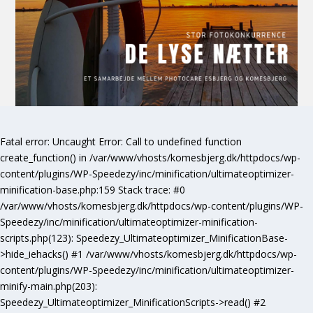
Fatal error
: Uncaught Error: Call to undefined function
create_function() in /var/www/vhosts/komesbjerg.dk/httpdocs/wp-
content/plugins/WP-Speedezy/inc/minification/ultimateoptimizer-
minification-base.php:159 Stack trace: #0
/var/www/vhosts/komesbjerg.dk/httpdocs/wp-content/plugins/WP-
Speedezy/inc/minification/ultimateoptimizer-minification-
scripts.php(123): Speedezy_Ultimateoptimizer_MinificationBase-
>hide_iehacks() #1 /var/www/vhosts/komesbjerg.dk/httpdocs/wp-
content/plugins/WP-Speedezy/inc/minification/ultimateoptimizer-
minify-main.php(203):
Speedezy_Ultimateoptimizer_MinificationScripts->read() #2