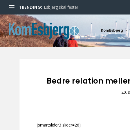
TRENDING:
Esbjerg skal feste!
KomEsbjerg
Bedre relation mel
20. 
[smartslider3 slider=26]