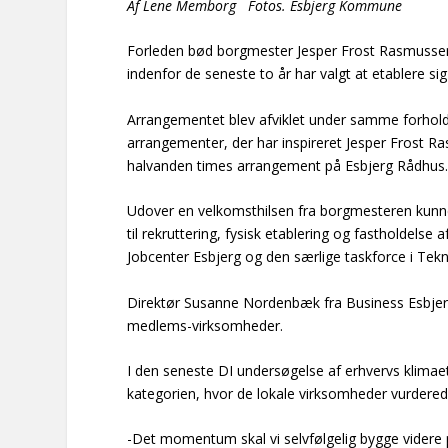
Af Lene Memborg Fotos. Esbjerg Kommune
Forleden bød borgmester Jesper Frost Rasmussen 
indenfor de seneste to år har valgt at etablere si
Arrangementet blev afviklet under samme forhol
arrangementer, der har inspireret Jesper Frost Ras
halvanden times arrangement på Esbjerg Rådhus
Udover en velkomsthilsen fra borgmesteren kun
til rekruttering, fysisk etablering og fastholdels
Jobcenter Esbjerg og den særlige taskforce i Tek
Direktør Susanne Nordenbæk fra Business Esbjerg
medlems-virksomheder.
I den seneste DI undersøgelse af erhvervs klim
kategorien, hvor de lokale virksomheder vurder
-Det momentum skal vi selvfølgelig bygge videre p