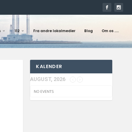
s
112
Fra andre lokalmedier
Blog
Om os …..
KALENDER
AUGUST, 2026
NO EVENTS