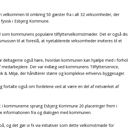
velkommen til omkring 50 gæster fra i alt 32 virksomheder, der
g fysisk i Esbjerg Kommune.
d som kommunens populære tilflyttervelkomstmøder. Det er også di
mussen til at foreslå, at nyetablerede virksomheder inviteres til et
.
ne deltagerne også høre, hvordan kommunen kan hjælpe med i forho
e af medarbejdere. Der var indlæg ved kommunens Tilflytterservice,
nik & Miljø, der håndterer større og komplekse erhvervs-byggesager.
 fortalte også om fordelene ved at være en del af netværket af
aet i kommunerne sprang Esbjerg Kommune 20 placeringer frem i
ede informationen fra og dialogen med kommunen.
å, og det gør vi fx via initiativer som dette velkomstmøde for