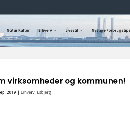
Natur Kultur
Erhverv
Livsstil
Nyttige Forbrugstip
lem virksomheder og kommunen!
sep. 2019
|
Erhverv
,
Esbjerg