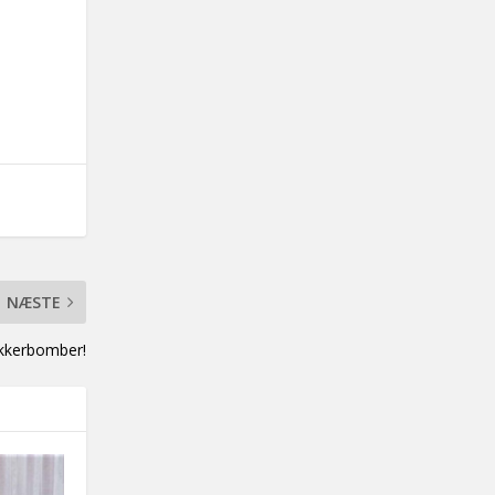
NÆSTE
ukkerbomber!