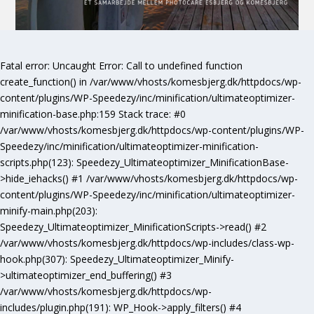
Fatal error
: Uncaught Error: Call to undefined function
create_function() in /var/www/vhosts/komesbjerg.dk/httpdocs/wp-
content/plugins/WP-Speedezy/inc/minification/ultimateoptimizer-
minification-base.php:159 Stack trace: #0
/var/www/vhosts/komesbjerg.dk/httpdocs/wp-content/plugins/WP-
Speedezy/inc/minification/ultimateoptimizer-minification-
scripts.php(123): Speedezy_Ultimateoptimizer_MinificationBase-
>hide_iehacks() #1 /var/www/vhosts/komesbjerg.dk/httpdocs/wp-
content/plugins/WP-Speedezy/inc/minification/ultimateoptimizer-
minify-main.php(203):
Speedezy_Ultimateoptimizer_MinificationScripts->read() #2
/var/www/vhosts/komesbjerg.dk/httpdocs/wp-includes/class-wp-
hook.php(307): Speedezy_Ultimateoptimizer_Minify-
>ultimateoptimizer_end_buffering() #3
/var/www/vhosts/komesbjerg.dk/httpdocs/wp-
includes/plugin.php(191): WP_Hook->apply_filters() #4