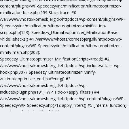
content/plugins/WP-Speedezy/inc/minification/ultimateoptimizer-
minification-base.php:159 Stack trace: #0
/var/www/vhosts/komesbjerg.dk/httpdocs/wp-content/plugins/WP-
Speedezy/inc/minification/ultimateoptimizer-minification-
scripts.php(123): Speedezy_Ultimateoptimizer_MinificationBase-
>hide_iehacks() #1 /var/www/vhosts/komesbjerg.dk/httpdocs/wp-
content/plugins/WP-Speedezy/inc/minification/ultimateoptimizer-
minify-main.php(203):
Speedezy_Ultimateoptimizer_MinificationScripts->read() #2
/var/www/vhosts/komesbjerg.dk/httpdocs/wp-includes/class-wp-
hook.php(307): Speedezy_Ultimateoptimizer_Minify-
>ultimateoptimizer_end_buffering() #3
/var/www/vhosts/komesbjerg.dk/httpdocs/wp-
includes/plugin.php(191): WP_Hook->apply_filters() #4
/var/www/vhosts/komesbjerg.dk/httpdocs/wp-content/plugins/WP-
Speedezy/WP-Speedezy.php(71): apply_filters() #5 [internal function]:
speedezy_ob_start_callback() #6
/var/www/vhosts/komesbjerg.dk/httpdocs/wp-
includes/functions.php(5277): ob_end_flush() #7