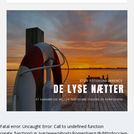
Fatal error
: Uncaught Error: Call to undefined function
create_function() in /var/www/vhosts/komesbjerg.dk/httpdocs/wp-