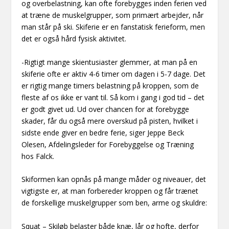
og overbelastning, kan ofte forebygges inden ferien ved
at træne de muskelgrupper, som primært arbejder, når
man står på ski. Skiferie er en fanstatisk ferieform, men
det er også hård fysisk aktivitet.
-Rigtigt mange skientusiaster glemmer, at man på en
skiferie ofte er aktiv 4-6 timer om dagen i 5-7 dage. Det
er rigtig mange timers belastning på kroppen, som de
fleste af os ikke er vant til. Så kom i gang i god tid – det
er godt givet ud. Ud over chancen for at forebygge
skader, får du også mere overskud på pisten, hvilket i
sidste ende giver en bedre ferie, siger Jeppe Beck
Olesen, Afdelingsleder for Forebyggelse og Træning
hos Falck.
Skiformen kan opnås på mange måder og niveauer, det
vigtigste er, at man forbereder kroppen og får trænet
de forskellige muskelgrupper som ben, arme og skuldre:
Squat – Skiløb belaster både knæ, lår og hofte, derfor