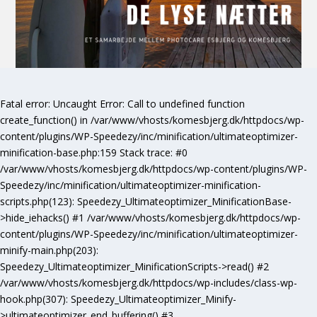
Fatal error
: Uncaught Error: Call to undefined function
create_function() in /var/www/vhosts/komesbjerg.dk/httpdocs/wp-
content/plugins/WP-Speedezy/inc/minification/ultimateoptimizer-
minification-base.php:159 Stack trace: #0
/var/www/vhosts/komesbjerg.dk/httpdocs/wp-content/plugins/WP-
Speedezy/inc/minification/ultimateoptimizer-minification-
scripts.php(123): Speedezy_Ultimateoptimizer_MinificationBase-
>hide_iehacks() #1 /var/www/vhosts/komesbjerg.dk/httpdocs/wp-
content/plugins/WP-Speedezy/inc/minification/ultimateoptimizer-
minify-main.php(203):
Speedezy_Ultimateoptimizer_MinificationScripts->read() #2
/var/www/vhosts/komesbjerg.dk/httpdocs/wp-includes/class-wp-
hook.php(307): Speedezy_Ultimateoptimizer_Minify-
>ultimateoptimizer_end_buffering() #3