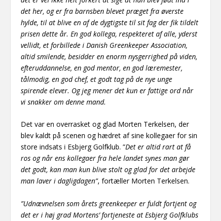
det her, og er fra barnsben blevet præget fra øverste
hylde, til at blive en af de dygtigste til sit fag der fik tildelt
prisen dette år. En god kollega, respekteret af alle, yderst
vellidt, et forbillede i Danish Greenkeeper Association,
altid smilende, besidder en enorm nysgerrighed på viden,
efteruddannelse, en god mentor, en god læremester,
tålmodig, en god chef, et godt tag på de nye unge
spirende elever. Og jeg mener det kun er fattige ord når
vi snakker om denne mand.
Det var en overrasket og glad Morten Terkelsen, der
blev kaldt på scenen og hædret af sine kollegaer for sin
store indsats i Esbjerg Golfklub. ”
Det er altid rart at få
ros og når ens kollegaer fra hele landet synes man gør
det godt, kan man kun blive stolt og glad for det arbejde
man laver i dagligdagen”
, fortæller Morten Terkelsen.
”Udnævnelsen som årets greenkeeper er fuldt fortjent og
det er i høj grad Mortens’ fortjeneste at Esbjerg Golfklubs