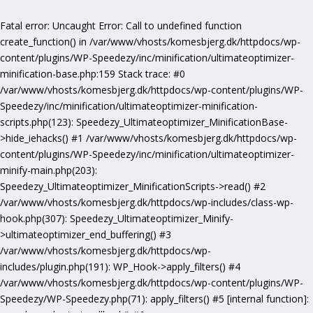
Fatal error
: Uncaught Error: Call to undefined function
create_function() in /var/www/vhosts/komesbjerg.dk/httpdocs/wp-
content/plugins/WP-Speedezy/inc/minification/ultimateoptimizer-
minification-base.php:159 Stack trace: #0
/var/www/vhosts/komesbjerg.dk/httpdocs/wp-content/plugins/WP-
Speedezy/inc/minification/ultimateoptimizer-minification-
scripts.php(123): Speedezy_Ultimateoptimizer_MinificationBase-
>hide_iehacks() #1 /var/www/vhosts/komesbjerg.dk/httpdocs/wp-
content/plugins/WP-Speedezy/inc/minification/ultimateoptimizer-
minify-main.php(203):
Speedezy_Ultimateoptimizer_MinificationScripts->read() #2
/var/www/vhosts/komesbjerg.dk/httpdocs/wp-includes/class-wp-
hook.php(307): Speedezy_Ultimateoptimizer_Minify-
>ultimateoptimizer_end_buffering() #3
/var/www/vhosts/komesbjerg.dk/httpdocs/wp-
includes/plugin.php(191): WP_Hook->apply_filters() #4
/var/www/vhosts/komesbjerg.dk/httpdocs/wp-content/plugins/WP-
Speedezy/WP-Speedezy.php(71): apply_filters() #5 [internal function]: