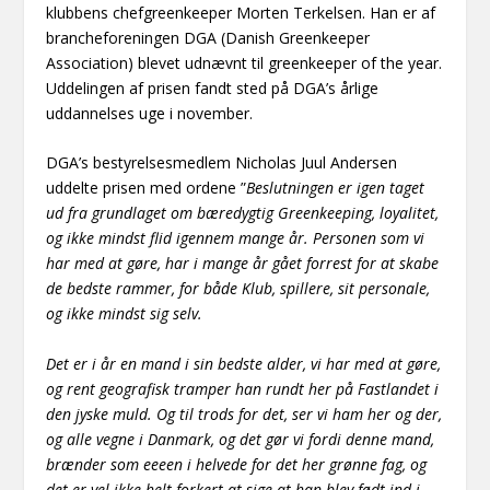
klubbens chefgreenkeeper Morten Terkelsen. Han er af
brancheforeningen DGA (Danish Greenkeeper
Association) blevet udnævnt til greenkeeper of the year.
Uddelingen af prisen fandt sted på DGA’s årlige
uddannelses uge i november.
DGA’s bestyrelsesmedlem Nicholas Juul Andersen
uddelte prisen med ordene ”
Beslutningen er igen taget
ud fra grundlaget om bæredygtig Greenkeeping, loyalitet,
og ikke mindst flid igennem mange år. Personen som vi
har med at gøre, har i mange år gået forrest for at skabe
de bedste rammer, for både Klub, spillere, sit personale,
og ikke mindst sig selv.
Det er i år en mand i sin bedste alder, vi har med at gøre,
og rent geografisk tramper han rundt her på Fastlandet i
den jyske muld. Og til trods for det, ser vi ham her og der,
og alle vegne i Danmark, og det gør vi fordi denne mand,
brænder som eeeen i helvede for det her grønne fag, og
det er vel ikke helt forkert at sige at han blev født ind i