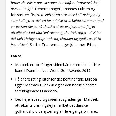
baner de sidste par sæsoner har haft et fantastisk højt
niveau”
, siger trænermanager Johannes Eriksen og
fortsætter:
”Morten sætter en stor ære i sit arbejde og
som kollega er det en fornøjelse at arbejde sammen med
en person der er så dedikeret og professionel. Jeg er
utrolig glad på Morten’ vegne og det bekræfter, at vi har
det helt rigtige setup omkring klubben og godt rustet til
fremtiden”
. Slutter Trænermanager Johannes Eriksen.
Fakta:
Marbæk er for få uger siden kåret som den bedste
bane i Danmark ved World Golf Awards 2019.
På andre rating lister for det kontinentale Europa
ligger Marbæk i Top-70 og er den bedst placeret
foreningsbane i Danmark.
Det høje niveau og sværhedsgraden gør Marbæk
attraktiv til træningslejre, hvilket det danske
golflandshold benytter sig af flere gange om året.