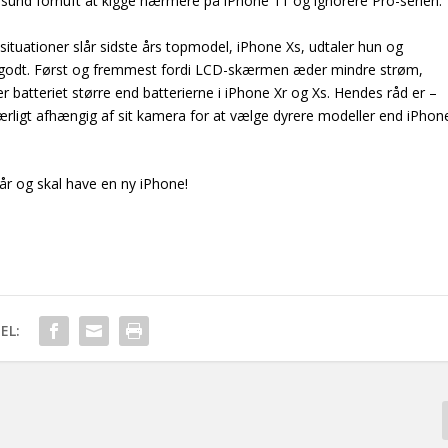
sund fornuft at kigge nærmere på iPhone 11 og ignorere Pro-serien.
 situationer slår sidste års topmodel, iPhone Xs, udtaler hun og
igt godt. Først og fremmest fordi LCD-skærmen æder mindre strøm,
r batteriet større end batterierne i iPhone Xr og Xs. Hendes råd er –
ligt afhængig af sit kamera for at vælge dyrere modeller end iPhon
tår og skal have en ny iPhone!
EL: