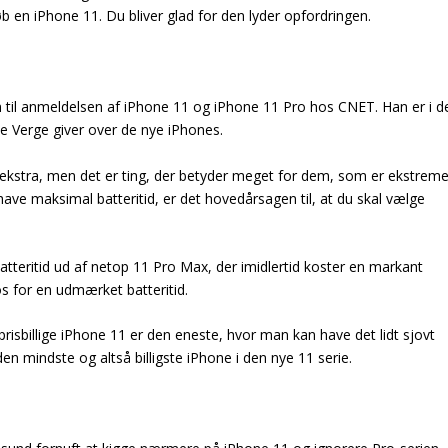
 en iPhone 11. Du bliver glad for den lyder opfordringen.
 til anmeldelsen af iPhone 11 og iPhone 11 Pro hos CNET. Han er i d
he Verge giver over de nye iPhones.
 ekstra, men det er ting, der betyder meget for dem, som er ekstrem
 have maksimal batteritid, er det hovedårsagen til, at du skal vælge
 batteritid ud af netop 11 Pro Max, der imidlertid koster en markant
ros for en udmærket batteritid.
prisbillige iPhone 11 er den eneste, hvor man kan have det lidt sjovt
en mindste og altså billigste iPhone i den nye 11 serie.