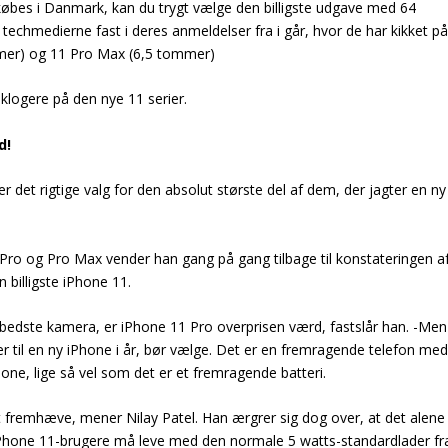
 købes i Danmark, kan du trygt vælge den billigste udgave med 64
r techmedierne fast i deres anmeldelser fra i går, hvor de har kikket p
mer) og 11 Pro Max (6,5 tommer)
 klogere på den nye 11 serier.
d!
 er det rigtige valg for den absolut største del af dem, der jagter en ny
Pro og Pro Max vender han gang på gang tilbage til konstateringen af
n billigste iPhone 11.
g bedste kamera, er iPhone 11 Pro overprisen værd, fastslår han. -Men
r til en ny iPhone i år, bør vælge. Det er en fremragende telefon med
ne, lige så vel som det er et fremragende batteri.
t fremhæve, mener Nilay Patel. Han ærgrer sig dog over, at det alene
. iPhone 11-brugere må leve med den normale 5 watts-standardlader fr