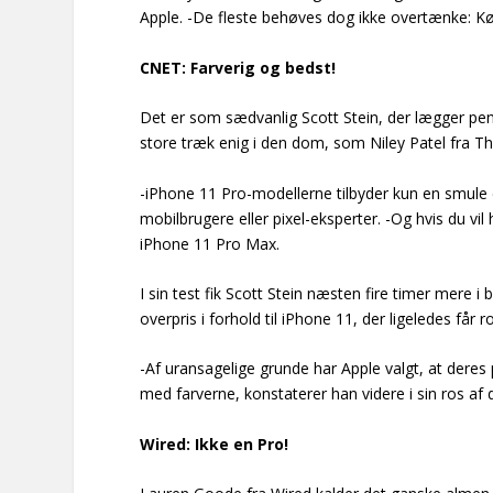
Apple. -De fleste behøves dog ikke overtænke: Køb
CNET: Farverig og bedst!
Det er som sædvanlig Scott Stein, der lægger pen
store træk enig i den dom, som Niley Patel fra T
-iPhone 11 Pro-modellerne tilbyder kun en smule
mobilbrugere eller pixel-eksperter. -Og hvis du vil
iPhone 11 Pro Max.
I sin test fik Scott Stein næsten fire timer mere i
overpris i forhold til iPhone 11, der ligeledes får 
-Af uransagelige grunde har Apple valgt, at deres 
med farverne, konstaterer han videre i sin ros af d
Wired: Ikke en Pro!