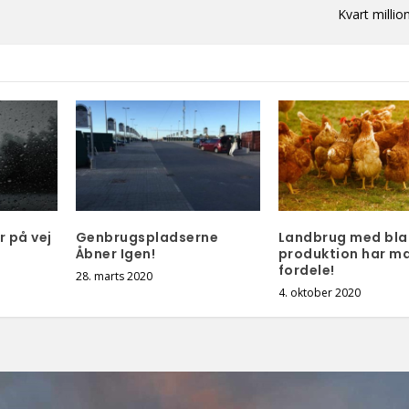
Kvart million 
r på vej
Genbrugspladserne
Landbrug med bla
Åbner Igen!
produktion har m
fordele!
28. marts 2020
4. oktober 2020