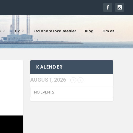
s
112
Fra andre lokalmedier
Blog
Om os …..
KALENDER
AUGUST, 2026
NO EVENTS