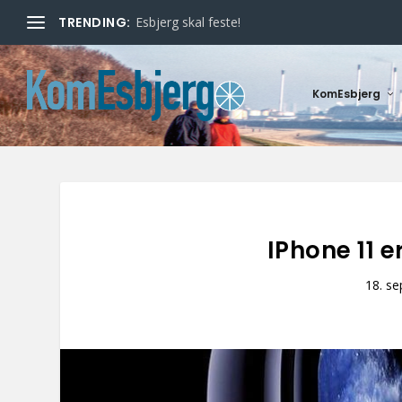
TRENDING:
Esbjerg skal feste!
KomEsbjerg
IPhone 11 
18. se