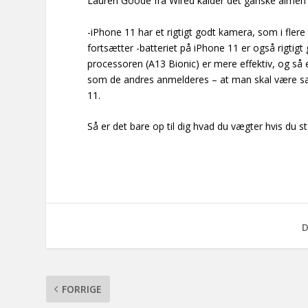
Lauren Goode fra Wired kalder det ganske almen 
-iPhone 11 har et rigtigt godt kamera, som i flere
fortsætter -batteriet på iPhone 11 er også rigt
processoren (A13 Bionic) er mere effektiv, og så e
som de andres anmelderes – at man skal være sær
11.
Så er det bare op til dig hvad du vægter hvis du s
D
FORRIGE