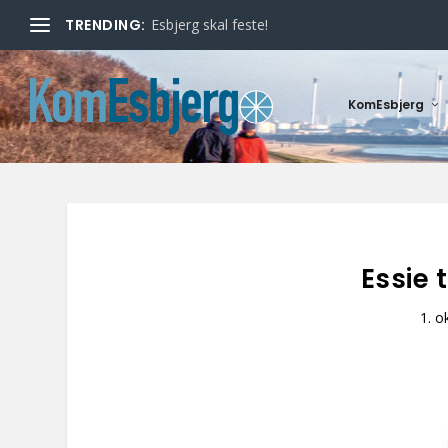
TRENDING:
Esbjerg skal feste!
KomEsbjerg
Essie 
1. o