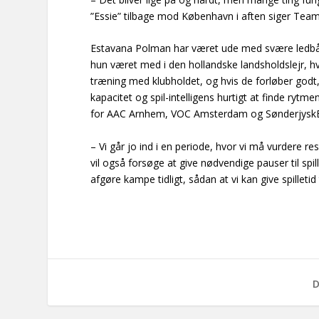
”Essie” tilbage mod København i aften siger Team
Estavana Polman har været ude med svære ledbån
hun været med i den hollandske landsholdslejr, h
træning med klubholdet, og hvis de forløber godt, 
kapacitet og spil-intelligens hurtigt at finde rytm
for AAC Arnhem, VOC Amsterdam og Sønderjysk
– Vi går jo ind i en periode, hvor vi må vurdere re
vil også forsøge at give nødvendige pauser til spill
afgøre kampe tidligt, sådan at vi kan give spilletid 
D