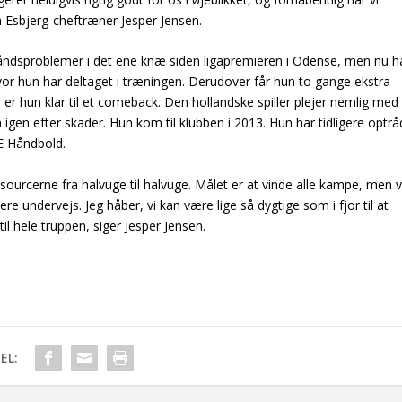
 Esbjerg-cheftræner Jesper Jensen.
dsproblemer i det ene knæ siden ligapremieren i Odense, men nu h
vor hun har deltaget i træningen. Derudover får hun to gange ekstra
er hun klar til et comeback. Den hollandske spiller plejer nemlig med 
en igen efter skader. Hun kom til klubben i 2013. Hun har tidligere optrå
E Håndbold.
ssourcerne fra halvuge til halvuge. Målet er at vinde alle kampe, men v
ere undervejs. Jeg håber, vi kan være lige så dygtige som i fjor til at
til hele truppen, siger Jesper Jensen.
EL: