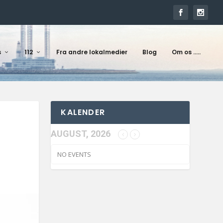
s
112
Fra andre lokalmedier
Blog
Om os …..
KALENDER
AUGUST, 2026
NO EVENTS