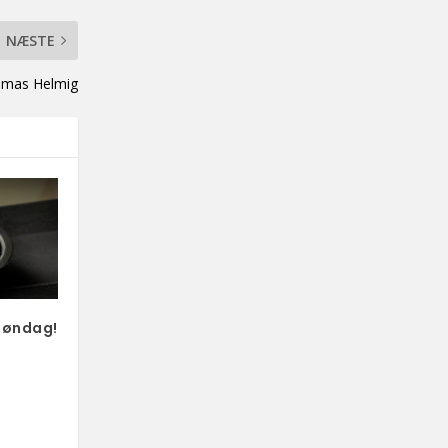
NÆSTE
homas Helmig
søndag!