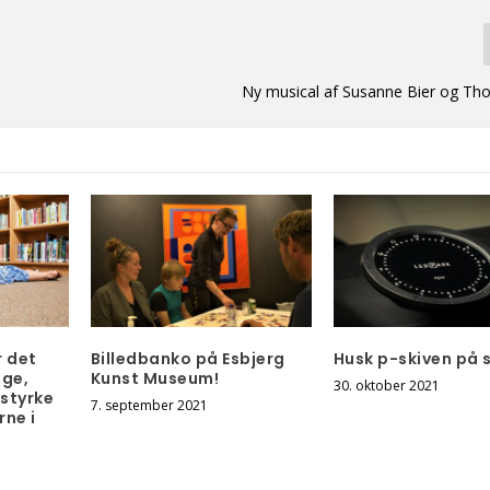
Ny musical af Susanne Bier og T
r det
Billedbanko på Esbjerg
Husk p-skiven på 
øge,
Kunst Museum!
30. oktober 2021
styrke
7. september 2021
ne i