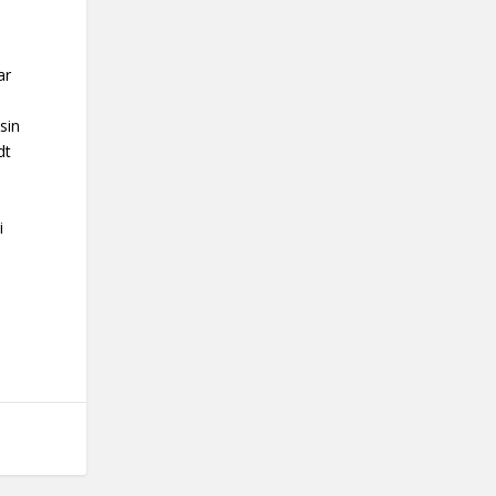
ar
sin
dt
i