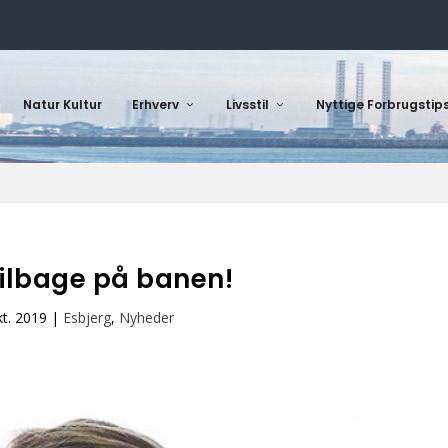
Natur Kultur
Erhverv
Livsstil
Nyttige Forbrugstip
tilbage på banen!
kt. 2019
|
Esbjerg
,
Nyheder