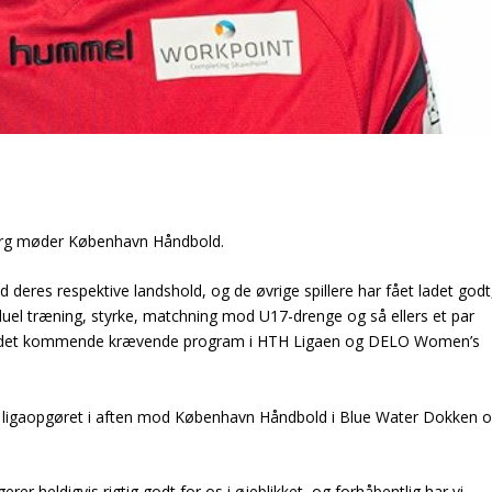
bjerg møder København Håndbold.
eres respektive landshold, og de øvrige spillere har fået ladet godt
duel træning, styrke, matchning mod U17-drenge og så ellers et par
en det kommende krævende program i HTH Ligaen og DELO Women’s
 ligaopgøret i aften mod København Håndbold i Blue Water Dokken 
rer heldigvis rigtig godt for os i øjeblikket, og forhåbentlig har vi