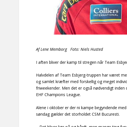
Af Lene Memborg Foto: Niels Husted
I aften bliver der kamp til stregen når Team Es
Halvdelen af Team Esbjerg-truppen har været med d
og samlet kræfter med forskellig og meget indivi
friweekender. Men det er også nødvendigt ind
EHF Champions League.
Alene i oktober er der ni kampe begyndende med
søndag gælder det storholdet CSM Bucuresti.
– Det bliver lige på og hårdt, men mange ting funge