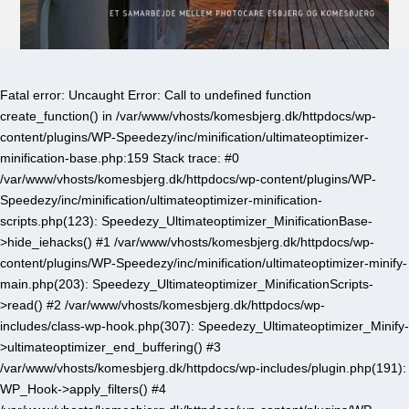
Fatal error
: Uncaught Error: Call to undefined function
create_function() in /var/www/vhosts/komesbjerg.dk/httpdocs/wp-
content/plugins/WP-Speedezy/inc/minification/ultimateoptimizer-
minification-base.php:159 Stack trace: #0
/var/www/vhosts/komesbjerg.dk/httpdocs/wp-content/plugins/WP-
Speedezy/inc/minification/ultimateoptimizer-minification-
scripts.php(123): Speedezy_Ultimateoptimizer_MinificationBase-
>hide_iehacks() #1 /var/www/vhosts/komesbjerg.dk/httpdocs/wp-
content/plugins/WP-Speedezy/inc/minification/ultimateoptimizer-minify-
main.php(203): Speedezy_Ultimateoptimizer_MinificationScripts-
>read() #2 /var/www/vhosts/komesbjerg.dk/httpdocs/wp-
includes/class-wp-hook.php(307): Speedezy_Ultimateoptimizer_Minify-
>ultimateoptimizer_end_buffering() #3
/var/www/vhosts/komesbjerg.dk/httpdocs/wp-includes/plugin.php(191):
WP_Hook->apply_filters() #4