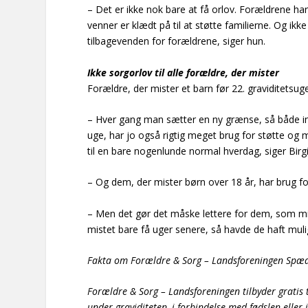
– Det er ikke nok bare at få orlov. Forældrene har
venner er klædt på til at støtte familierne. Og ikke
tilbagevenden for forældrene, siger hun.
Ikke sorgorlov til alle forældre, der mister
Forældre, der mister et barn før 22. graviditetsuge,
– Hver gang man sætter en ny grænse, så både in
uge, har jo også rigtig meget brug for støtte og 
til en bare nogenlunde normal hverdag, siger Birgi
– Og dem, der mister børn over 18 år, har brug 
– Men det gør det måske lettere for dem, som mis
mistet bare få uger senere, så havde de haft mulig
Fakta om Forældre & Sorg – Landsforeningen Sp
Forældre & Sorg – Landsforeningen tilbyder gratis 
under graviditeten, i forbindelse med fødslen eller