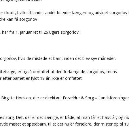
r i kraft, hvilket blandet andet betyder længere og udvidet sorgorlov t
ldre kan få sorgorlov
, har fra 1. januar
ret til 26 ugers sorgorlov
.
 sorgorlov, hvis de mistede et barn, inden det blev syv måneder.
aviditetsuge, er også omfattet af den forlængede sorgorlov, mens
 efter barnet er fyldt 18 år, ikke er omfattet.
irgitte Horsten, der er direktør i Forældre & Sorg – Landsforeninge
es sorg. Det, der er det særlige, er både, at man får et halvt år, og 
avde mistet et spædbarn, til at det nu er forældre, der mister op til 18