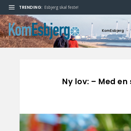
TRENDING:
Esbjerg skal feste!
KomEsbjerg
Ny lov: – Med en 