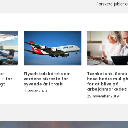
Forskere jubler o
or
Flyselskab kåret som
Tænketank; Senior
 – for
verdens sikreste for
have bedre mulig
igt
syvende år i træk!
for at blive på
arbejdsmarkedet!
3. januar 2020
25. november 2019