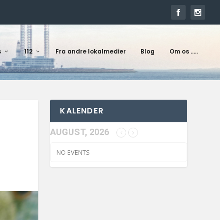
s
112
Fra andre lokalmedier
Blog
Om os …..
KALENDER
AUGUST, 2026
NO EVENTS