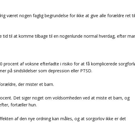
drig været nogen faglig begrundelse for ikke at give alle forældre ret ti
e tid til at komme tilbage til en nogenlunde normal hverdag, efter ma
0 procent af voksne efterladte i risiko for at få komplicerede sorgforl
mer på sindslidelser som depression eller PTSD.
 forældre, der mister et barn.
procent. Det siger noget om voldsomheden ved at miste et barn, og
fter, fortæller hun.
effekten af den nye ordning kan måles, og at sorgorlov ikke er det