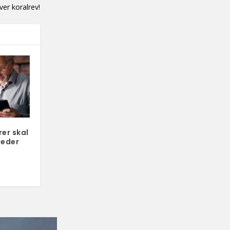
ver koralrev!
er skal
heder