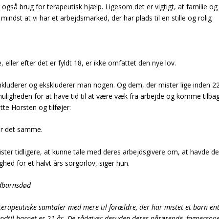
 også brug for terapeutisk hjælp. Ligesom det er vigtigt, at familie og
 mindst at vi har et arbejdsmarked, der har plads til en stille og rolig
 eller efter det er fyldt 18, er ikke omfattet den nye lov.
kluderer og ekskluderer man nogen. Og dem, der mister lige inden 22
muligheden for at have tid til at være væk fra arbejde og komme tilba
tte Horsten og tilføjer:
for det samme.
ter tidligere, at kunne tale med deres arbejdsgivere om, at havde d
hed for et halvt års sorgorlov, siger hun.
ædbarnsdød
terapeutiske samtaler med mere til forældre, der har mistet et barn en
 indtil barnet er 21 år. De rådgiver desuden deres pårørende, fagperson