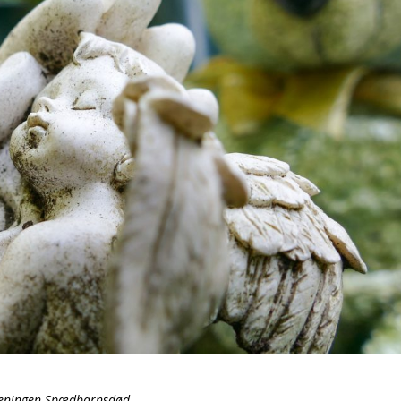
reningen Spædbarnsdød