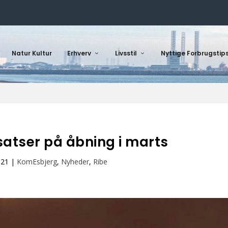
Natur Kultur
Erhverv
Livsstil
Nyttige Forbrugstip
e satser på åbning i marts
021
|
KomEsbjerg
,
Nyheder
,
Ribe