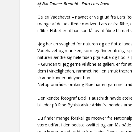
Af Eva Zauner Bredahl Foto Lars Roed.
Galleri Vadehavet
– navnet er valgt ud fra Lars Ro
mange af de udstillede motiver. Lars er fra Ribe, o
i Ribe. Håbet er at han kan få lov at åbne til ma
-Jeg har en svaghed for naturen og de flotte lan
Vadehavet og marsken, som jeg finder utroligt s
naturen ændre sig hele tiden pga ebbe og flod. s
– Grunden til jeg gerne vil åbne et galleri, er for
dem i virkeligheden, rammet ind i en smuk træra
skønne kunder uddyber han.
Netop området omkring Ribe har en gammel traditi
Den kendte fotograf Bodil Hauschildt havde ateli
billeder på Ribe Byhistoriske Arkiv fra hendes arb
Du finder mange forskellige motiver fra Nationalpa
være udført i den bedste kvalitet og kan fås bå
man kommer ind forbi, når galleriet åbner, for m