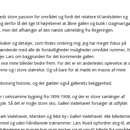
eds store passion for området og fordi det relatere til landsdelen og
g derfor lå det lige til højrebenet at åbne galleri og butik i Dagmarsg
rts, men det afhænger af den næste udmelding fra Regeringen.
dskaber og detaljer, som findes omkring mig. Jeg har meget fokus på
pændende med alle de forskelligheder muligheder området rummer, f
iger Lars om baggrunden for det kommende galleri.
 at vise mine billeder bedre frem. For det er en anderledes oplevelse at 
mme og i store størrelse. Og så bare for at møde en masse af mine
onsrig historie, og det gælder også galleriets beliggenhed.
er i selvsamme bygning fra 1899-1908, og der er store samlinger af
ejde. Så det er nogle store sko, Galleri Vadehavet forsøger at udfylde.
rk Vadehavet, Marsken og Ribe by i Galleri Vadehavet. Alle billederne 
de med og uden håndlavede trærammer. Lars Roed opfordrer dog til, a
ulighederne er mange hvis man ønsker sig et smukt billede fra område