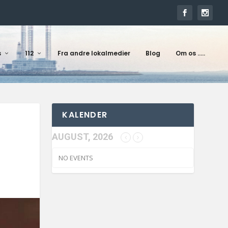
s
112
Fra andre lokalmedier
Blog
Om os …..
KALENDER
AUGUST, 2026
NO EVENTS