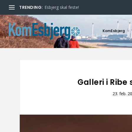
TRENDING:
Esbjerg skal feste!
KomEsbjerg
Galleri i Rib
23. feb. 2