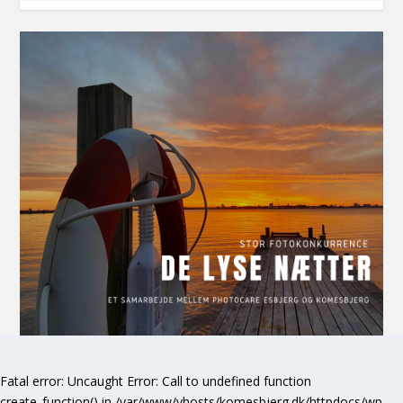
Fatal error
: Uncaught Error: Call to undefined function
create_function() in /var/www/vhosts/komesbjerg.dk/httpdocs/wp-