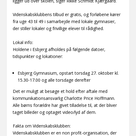
ligger ud over skolen, siger Rikke Schmidt Kjærgaard.
Videnskabsklubbens tilbud er gratis, og forløbene kører
fra uge 43 til 49 i samarbejde med lokale gymnasier,
der stiller lokaler og frivillige elever til rådighed.
Lokal info:
Holdene i Esbjerg afholdes på følgende datoer,
tidspunkter og lokationer:
Esbjerg Gymnasium, opstart torsdag 27. oktober kl.
15.30-17.00 og alle torsdage derefter
Det er muligt at besøge et hold efter aftale med
kommunikationsansvarlig Charlotte Price Hoffmann.
Alle børns forældre har givet tilladelse til, at der bliver
taget billeder og optaget video/lyd af dem.
Fakta om Videnskabsklubben:
Videnskabsklubben er en non profit-organisation, der