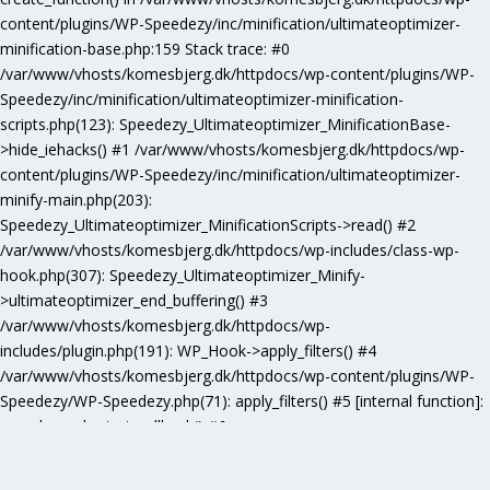
content/plugins/WP-Speedezy/inc/minification/ultimateoptimizer-
minification-base.php:159 Stack trace: #0
/var/www/vhosts/komesbjerg.dk/httpdocs/wp-content/plugins/WP-
Speedezy/inc/minification/ultimateoptimizer-minification-
scripts.php(123): Speedezy_Ultimateoptimizer_MinificationBase-
>hide_iehacks() #1 /var/www/vhosts/komesbjerg.dk/httpdocs/wp-
content/plugins/WP-Speedezy/inc/minification/ultimateoptimizer-
minify-main.php(203):
Speedezy_Ultimateoptimizer_MinificationScripts->read() #2
/var/www/vhosts/komesbjerg.dk/httpdocs/wp-includes/class-wp-
hook.php(307): Speedezy_Ultimateoptimizer_Minify-
>ultimateoptimizer_end_buffering() #3
/var/www/vhosts/komesbjerg.dk/httpdocs/wp-
includes/plugin.php(191): WP_Hook->apply_filters() #4
/var/www/vhosts/komesbjerg.dk/httpdocs/wp-content/plugins/WP-
Speedezy/WP-Speedezy.php(71): apply_filters() #5 [internal function]:
speedezy_ob_start_callback() #6
/var/www/vhosts/komesbjerg.dk/httpdocs/wp-
includes/functions.php(5277): ob_end_flush() #7