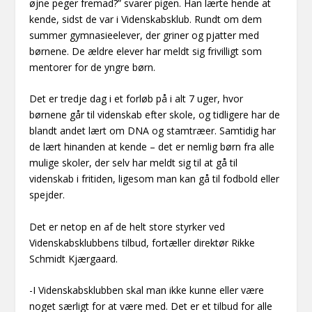
øjne peger fremad?” svarer pigen. Han lærte hende at
kende, sidst de var i Videnskabsklub. Rundt om dem
summer gymnasieelever, der griner og pjatter med
børnene. De ældre elever har meldt sig frivilligt som
mentorer for de yngre børn.
Det er tredje dag i et forløb på i alt 7 uger, hvor
børnene går til videnskab efter skole, og tidligere har de
blandt andet lært om DNA og stamtræer. Samtidig har
de lært hinanden at kende – det er nemlig børn fra alle
mulige skoler, der selv har meldt sig til at gå til
videnskab i fritiden, ligesom man kan gå til fodbold eller
spejder.
Det er netop en af de helt store styrker ved
Videnskabsklubbens tilbud, fortæller direktør Rikke
Schmidt Kjærgaard.
-I Videnskabsklubben skal man ikke kunne eller være
noget særligt for at være med. Det er et tilbud for alle