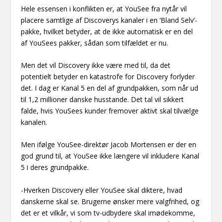
Hele essensen i konflikten er, at YouSee fra nytår vil
placere samtlige af Discoverys kanaler i en ‘Bland Selv’-
pakke, hvilket betyder, at de ikke automatisk er en del
af YouSees pakker, sådan som tilfældet er nu.
Men det vil Discovery ikke være med til, da det
potentielt betyder en katastrofe for Discovery forlyder
det. I dag er Kanal 5 en del af grundpakken, som når ud
til 1,2 millioner danske husstande. Det tal vil sikkert
falde, hvis YouSees kunder fremover aktivt skal tilvælge
kanalen.
Men ifølge YouSee-direktør Jacob Mortensen er der en
god grund til, at YouSee ikke længere vil inkludere Kanal
5 i deres grundpakke.
-Hverken Discovery eller YouSee skal diktere, hvad
danskerne skal se. Brugerne ønsker mere valgfrihed, og
det er et vilkår, vi som tv-udbydere skal imødekomme,