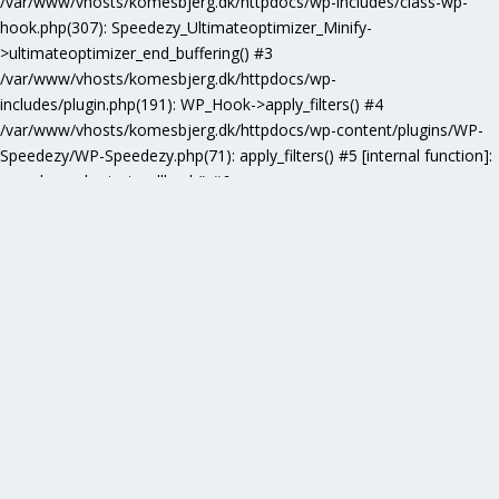
/var/www/vhosts/komesbjerg.dk/httpdocs/wp-includes/class-wp-
hook.php(307): Speedezy_Ultimateoptimizer_Minify-
>ultimateoptimizer_end_buffering() #3
/var/www/vhosts/komesbjerg.dk/httpdocs/wp-
includes/plugin.php(191): WP_Hook->apply_filters() #4
/var/www/vhosts/komesbjerg.dk/httpdocs/wp-content/plugins/WP-
Speedezy/WP-Speedezy.php(71): apply_filters() #5 [internal function]:
speedezy_ob_start_callback() #6
/var/www/vhosts/komesbjerg.dk/httpdocs/wp-
includes/functions.php(5277): ob_end_flush() #7
/var/www/vhosts/komesbjerg.dk/httpdocs/wp-includes/class-wp-
hook.php(307): wp_ob_end_flush_all() #8
/var/www/vhosts/komesbjerg.dk/httpdocs/wp-includes/class-wp-
hook.php(331): WP_Hook->apply_filters() #9
/var/www/vhosts/komesbjerg.dk/httpdocs/wp-
includes/plugin.php(476): WP_Hook->do_action() #10
/var/www/vhosts/komesbjerg.dk/httpdocs/wp-
includes/load.php(1102): do_action() #11 [internal function]:
shutdown_action_hook() #12 {main} thrown in
/var/www/vhosts/komesbjerg.dk/httpdocs/wp-content/plugins/WP-