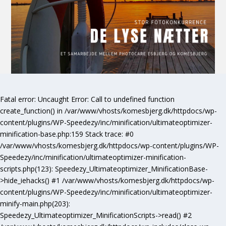
Fatal error
: Uncaught Error: Call to undefined function
create_function() in /var/www/vhosts/komesbjerg.dk/httpdocs/wp-
content/plugins/WP-Speedezy/inc/minification/ultimateoptimizer-
minification-base.php:159 Stack trace: #0
/var/www/vhosts/komesbjerg.dk/httpdocs/wp-content/plugins/WP-
Speedezy/inc/minification/ultimateoptimizer-minification-
scripts.php(123): Speedezy_Ultimateoptimizer_MinificationBase-
>hide_iehacks() #1 /var/www/vhosts/komesbjerg.dk/httpdocs/wp-
content/plugins/WP-Speedezy/inc/minification/ultimateoptimizer-
minify-main.php(203):
Speedezy_Ultimateoptimizer_MinificationScripts->read() #2