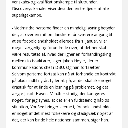
venskabs-og kvalifikationskampe til slutrunder.
Discoverys kanaler viser desuden en tredjedel af alle
superligakampe.
-Medmindre parterne finder en mindelig løsning betyder
det, at over en million danskere får sværere adgang til
at se fodboldlandsholdet allerede fra 1. januar. Vi er
meget ærgerlig og forundrede over, at det her skal
være resultatet af, hvad der ligner en forhandlingskrig
mellem to tv-aktører, siger Jakob Høyer, der er
kommunikations chef i DBU. Og han fortsætter -
Selvom parterne fortsat kan nå at forhandle en kontrakt
på plads indtil nytår, tyder alt på, at der skal ske noget
drastisk for at finde en løsning på problemet, og det
ærgre Jakob Høyer. -Vi håber stadig, der kan gøres
noget, for jeg synes, at det er en fuldstændig håbløs
situation, YouSee bringer seerne i, fodboldlandsholdet
er noget af det mest folkekære og stadigvæk noget af
det, der kan binde hele nationen sammen, siger han.