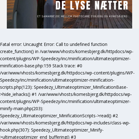
Fatal error
: Uncaught Error: Call to undefined function
create_function() in /var/www/vhosts/komesbjerg.dk/httpdocs/wp-
content/plugins/WP-Speedezy/inc/minification/ultimateoptimizer-
minification-base.php:159 Stack trace: #0
/var/www/vhosts/komesbjerg.dk/httpdocs/wp-content/plugins/WP-
Speedezy/inc/minification/ultimateoptimizer-minification-
scripts.php(123): Speedezy_Ultimateoptimizer_MinificationBase-
>hide_iehacks() #1 /var/www/vhosts/komesbjerg.dk/httpdocs/wp-
content/plugins/WP-Speedezy/inc/minification/ultimateoptimizer-
minify-main.php(203):
Speedezy_Ultimateoptimizer_MinificationScripts->read() #2
/var/www/vhosts/komesbjerg.dk/httpdocs/wp-includes/class-wp-
hook.php(307): Speedezy_Ultimateoptimizer_Minify-
>ultimateoptimizer_end_buffering() #3