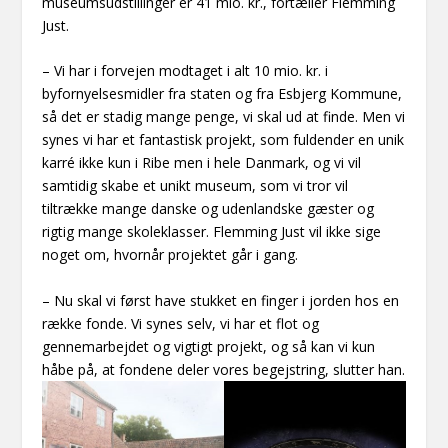
museumsudstillinger er 41 mio. kr., fortæller Flemming
Just.
– Vi har i forvejen modtaget i alt 10 mio. kr. i
byfornyelsesmidler fra staten og fra Esbjerg Kommune,
så det er stadig mange penge, vi skal ud at finde. Men vi
synes vi har et fantastisk projekt, som fuldender en unik
karré ikke kun i Ribe men i hele Danmark, og vi vil
samtidig skabe et unikt museum, som vi tror vil
tiltrække mange danske og udenlandske gæster og
rigtig mange skoleklasser. Flemming Just vil ikke sige
noget om, hvornår projektet går i gang.
– Nu skal vi først have stukket en finger i jorden hos en
række fonde. Vi synes selv, vi har et flot og
gennemarbejdet og vigtigt projekt, og så kan vi kun
håbe på, at fondene deler vores begejstring, slutter han.