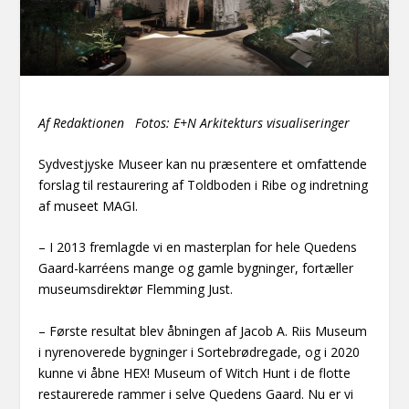
Af Redaktionen Fotos: E+N Arkitekturs visualiseringer
Sydvestjyske Museer kan nu præsentere et omfattende
forslag til restaurering af Toldboden i Ribe og indretning
af museet MAGI.
– I 2013 fremlagde vi en masterplan for hele Quedens
Gaard-karréens mange og gamle bygninger, fortæller
museumsdirektør Flemming Just.
– Første resultat blev åbningen af Jacob A. Riis Museum
i nyrenoverede bygninger i Sortebrødregade, og i 2020
kunne vi åbne HEX! Museum of Witch Hunt i de flotte
restaurerede rammer i selve Quedens Gaard. Nu er vi