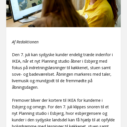
Af Redaktionen
Den 7. juli kan sydjyske kunder endelig træde indenfor i
IKEA, når et nyt Planning studio åbner i Esbjerg med
fokus på indretningsløsninger til køkkenet, stuen samt
sove- og badeværelset. Åbningen markeres med taler,
livemusik og mundgodt til de fremmødte på
åbningsdagen.
Fremover bliver der kortere til IKEA for kunderne i
Esbjerg og omegn. For den 7. juli klippes snoren til et
nyt Planning studio i Esbjerg, hvor esbjergensere og
kunder i den sydjyske landsdel kan få hjælp til at opfylde
boligdrømme med løsninger til køkkenet, stuen samt