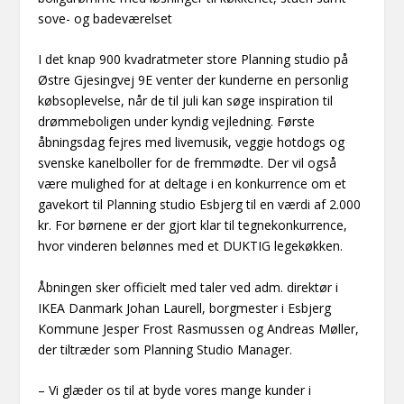
sove- og badeværelset
I det knap 900 kvadratmeter store Planning studio på
Østre Gjesingvej 9E venter der kunderne en personlig
købsoplevelse, når de til juli kan søge inspiration til
drømmeboligen under kyndig vejledning. Første
åbningsdag fejres med livemusik, veggie hotdogs og
svenske kanelboller for de fremmødte. Der vil også
være mulighed for at deltage i en konkurrence om et
gavekort til Planning studio Esbjerg til en værdi af 2.000
kr. For børnene er der gjort klar til tegnekonkurrence,
hvor vinderen belønnes med et DUKTIG legekøkken.
Åbningen sker officielt med taler ved adm. direktør i
IKEA Danmark Johan Laurell, borgmester i Esbjerg
Kommune Jesper Frost Rasmussen og Andreas Møller,
der tiltræder som Planning Studio Manager.
– Vi glæder os til at byde vores mange kunder i