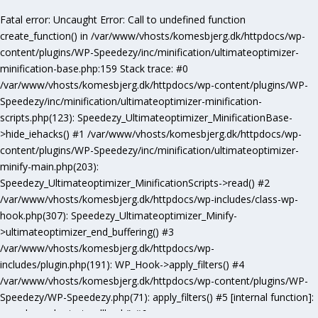
Fatal error
: Uncaught Error: Call to undefined function
create_function() in /var/www/vhosts/komesbjerg.dk/httpdocs/wp-
content/plugins/WP-Speedezy/inc/minification/ultimateoptimizer-
minification-base.php:159 Stack trace: #0
/var/www/vhosts/komesbjerg.dk/httpdocs/wp-content/plugins/WP-
Speedezy/inc/minification/ultimateoptimizer-minification-
scripts.php(123): Speedezy_Ultimateoptimizer_MinificationBase-
>hide_iehacks() #1 /var/www/vhosts/komesbjerg.dk/httpdocs/wp-
content/plugins/WP-Speedezy/inc/minification/ultimateoptimizer-
minify-main.php(203):
Speedezy_Ultimateoptimizer_MinificationScripts->read() #2
/var/www/vhosts/komesbjerg.dk/httpdocs/wp-includes/class-wp-
hook.php(307): Speedezy_Ultimateoptimizer_Minify-
>ultimateoptimizer_end_buffering() #3
/var/www/vhosts/komesbjerg.dk/httpdocs/wp-
includes/plugin.php(191): WP_Hook->apply_filters() #4
/var/www/vhosts/komesbjerg.dk/httpdocs/wp-content/plugins/WP-
Speedezy/WP-Speedezy.php(71): apply_filters() #5 [internal function]:
speedezy_ob_start_callback() #6