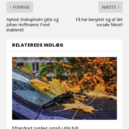
FORRIGE
NÆSTE
Nyhed; Endrupholm Jytte og
Få har benyttet sig af det
Johan Hoffmanns Fond
sociale frikort!
etableret!
RELATEREDE INDLÆG
Efteråret rusker også i din bil!