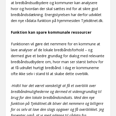
at bredbåndsudbydere og kommuner kan analysere
hvor og hvordan der skal sættes ind for at sikre god
bredbåndsdækning. Energistyrelsen har derfor udviklet
den nye rådata-funktion på hjemmesiden Tjekditnet.dk.
Funktion kan spare kommunale ressourcer
Funktionen vil gøre det nemmere for en kommune at
lave analyser af de lokale bredbåndsforhold – og
dermed give et bedre grundlag for dialog med relevante
bredbåndsudbydere om, hvor man ser størst behov for
at få udrullet hurtigt bredbånd. I dag er kommunerne
ofte ikke selv i stand til at skabe dette overblik.
-Hidtil har det været vanskeligt at få et overblik over
bredbåndmulighederne og dermed et vidensgrundlag til
brug for den lokale bredbåndsindsats. Med den nye
funktion på Tjekditnet.dk bliver det nemmere og billigere
for os selv at lave den slags opgaver og få overblikket. Jeg
forventer også, at vi med adgang til rådata fra