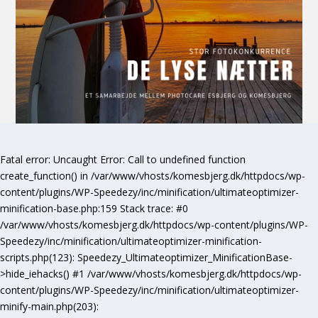
Fatal error
: Uncaught Error: Call to undefined function
create_function() in /var/www/vhosts/komesbjerg.dk/httpdocs/wp-
content/plugins/WP-Speedezy/inc/minification/ultimateoptimizer-
minification-base.php:159 Stack trace: #0
/var/www/vhosts/komesbjerg.dk/httpdocs/wp-content/plugins/WP-
Speedezy/inc/minification/ultimateoptimizer-minification-
scripts.php(123): Speedezy_Ultimateoptimizer_MinificationBase-
>hide_iehacks() #1 /var/www/vhosts/komesbjerg.dk/httpdocs/wp-
content/plugins/WP-Speedezy/inc/minification/ultimateoptimizer-
minify-main.php(203):