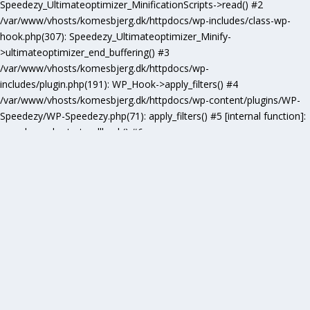
Speedezy_Ultimateoptimizer_MinificationScripts->read() #2
/var/www/vhosts/komesbjerg.dk/httpdocs/wp-includes/class-wp-
hook.php(307): Speedezy_Ultimateoptimizer_Minify-
>ultimateoptimizer_end_buffering() #3
/var/www/vhosts/komesbjerg.dk/httpdocs/wp-
includes/plugin.php(191): WP_Hook->apply_filters() #4
/var/www/vhosts/komesbjerg.dk/httpdocs/wp-content/plugins/WP-
Speedezy/WP-Speedezy.php(71): apply_filters() #5 [internal function]:
speedezy_ob_start_callback() #6
/var/www/vhosts/komesbjerg.dk/httpdocs/wp-
includes/functions.php(5277): ob_end_flush() #7
/var/www/vhosts/komesbjerg.dk/httpdocs/wp-includes/class-wp-
hook.php(307): wp_ob_end_flush_all() #8
/var/www/vhosts/komesbjerg.dk/httpdocs/wp-includes/class-wp-
hook.php(331): WP_Hook->apply_filters() #9
/var/www/vhosts/komesbjerg.dk/httpdocs/wp-
includes/plugin.php(476): WP_Hook->do_action() #10
/var/www/vhosts/komesbjerg.dk/httpdocs/wp-
includes/load.php(1102): do_action() #11 [internal function]:
shutdown_action_hook() #12 {main} thrown in