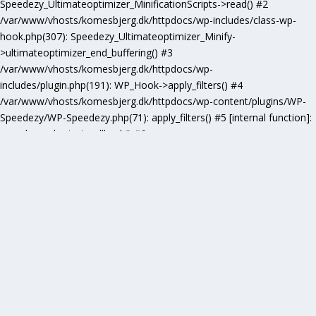
Speedezy_Ultimateoptimizer_MinificationScripts->read() #2
/var/www/vhosts/komesbjerg.dk/httpdocs/wp-includes/class-wp-
hook.php(307): Speedezy_Ultimateoptimizer_Minify-
>ultimateoptimizer_end_buffering() #3
/var/www/vhosts/komesbjerg.dk/httpdocs/wp-
includes/plugin.php(191): WP_Hook->apply_filters() #4
/var/www/vhosts/komesbjerg.dk/httpdocs/wp-content/plugins/WP-
Speedezy/WP-Speedezy.php(71): apply_filters() #5 [internal function]:
speedezy_ob_start_callback() #6
/var/www/vhosts/komesbjerg.dk/httpdocs/wp-
includes/functions.php(5277): ob_end_flush() #7
/var/www/vhosts/komesbjerg.dk/httpdocs/wp-includes/class-wp-
hook.php(307): wp_ob_end_flush_all() #8
/var/www/vhosts/komesbjerg.dk/httpdocs/wp-includes/class-wp-
hook.php(331): WP_Hook->apply_filters() #9
/var/www/vhosts/komesbjerg.dk/httpdocs/wp-
includes/plugin.php(476): WP_Hook->do_action() #10
/var/www/vhosts/komesbjerg.dk/httpdocs/wp-
includes/load.php(1102): do_action() #11 [internal function]:
shutdown_action_hook() #12 {main} thrown in