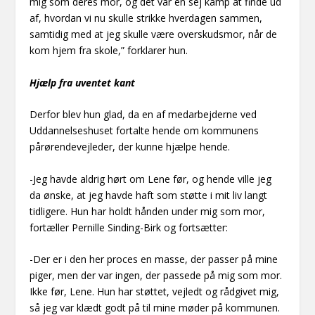
mig som deres mor, og det var en sej kamp at finde ud
af, hvordan vi nu skulle strikke hverdagen sammen,
samtidig med at jeg skulle være overskudsmor, når de
kom hjem fra skole,” forklarer hun.
Hjælp fra uventet kant
Derfor blev hun glad, da en af medarbejderne ved
Uddannelseshuset fortalte hende om kommunens
pårørendevejleder, der kunne hjælpe hende.
-Jeg havde aldrig hørt om Lene før, og hende ville jeg
da ønske, at jeg havde haft som støtte i mit liv langt
tidligere. Hun har holdt hånden under mig som mor,
fortæller Pernille Sinding-Birk og fortsætter:
-Der er i den her proces en masse, der passer på mine
piger, men der var ingen, der passede på mig som mor.
Ikke før, Lene. Hun har støttet, vejledt og rådgivet mig,
så jeg var klædt godt på til mine møder på kommunen.