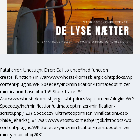
Fatal error
: Uncaught Error: Call to undefined function
create_function() in /var/www/vhosts/komesbjerg.dk/httpdocs/wp-
content/plugins/WP-Speedezy/inc/minification/ultimateoptimizer-
minification-base.php:159 Stack trace: #0
/var/www/vhosts/komesbjerg.dk/httpdocs/wp-content/plugins/WP-
Speedezy/inc/minification/ultimateoptimizer-minification-
scripts.php(123): Speedezy_Ultimateoptimizer_MinificationBase-
>hide_iehacks() #1 /var/www/vhosts/komesbjerg.dk/httpdocs/wp-
content/plugins/WP-Speedezy/inc/minification/ultimateoptimizer-
minify-main.php(203):