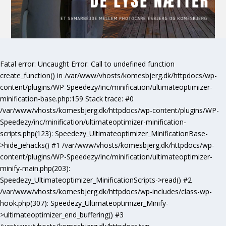
Fatal error
: Uncaught Error: Call to undefined function
create_function() in /var/www/vhosts/komesbjerg.dk/httpdocs/wp-
content/plugins/WP-Speedezy/inc/minification/ultimateoptimizer-
minification-base.php:159 Stack trace: #0
/var/www/vhosts/komesbjerg.dk/httpdocs/wp-content/plugins/WP-
Speedezy/inc/minification/ultimateoptimizer-minification-
scripts.php(123): Speedezy_Ultimateoptimizer_MinificationBase-
>hide_iehacks() #1 /var/www/vhosts/komesbjerg.dk/httpdocs/wp-
content/plugins/WP-Speedezy/inc/minification/ultimateoptimizer-
minify-main.php(203):
Speedezy_Ultimateoptimizer_MinificationScripts->read() #2
/var/www/vhosts/komesbjerg.dk/httpdocs/wp-includes/class-wp-
hook.php(307): Speedezy_Ultimateoptimizer_Minify-
>ultimateoptimizer_end_buffering() #3