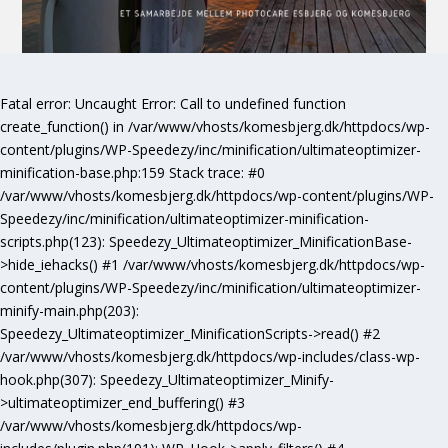
Fatal error
: Uncaught Error: Call to undefined function
create_function() in /var/www/vhosts/komesbjerg.dk/httpdocs/wp-
content/plugins/WP-Speedezy/inc/minification/ultimateoptimizer-
minification-base.php:159 Stack trace: #0
/var/www/vhosts/komesbjerg.dk/httpdocs/wp-content/plugins/WP-
Speedezy/inc/minification/ultimateoptimizer-minification-
scripts.php(123): Speedezy_Ultimateoptimizer_MinificationBase-
>hide_iehacks() #1 /var/www/vhosts/komesbjerg.dk/httpdocs/wp-
content/plugins/WP-Speedezy/inc/minification/ultimateoptimizer-
minify-main.php(203):
Speedezy_Ultimateoptimizer_MinificationScripts->read() #2
/var/www/vhosts/komesbjerg.dk/httpdocs/wp-includes/class-wp-
hook.php(307): Speedezy_Ultimateoptimizer_Minify-
>ultimateoptimizer_end_buffering() #3
/var/www/vhosts/komesbjerg.dk/httpdocs/wp-