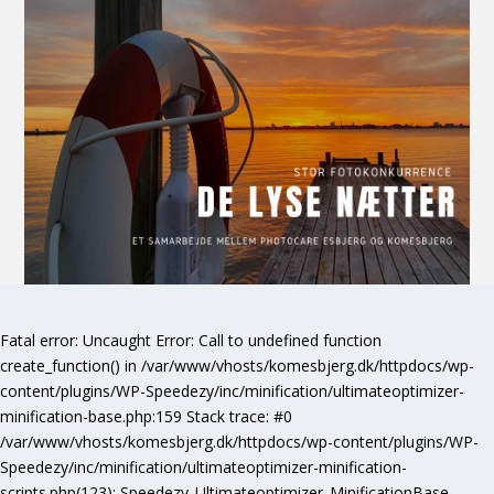
Fatal error
: Uncaught Error: Call to undefined function
create_function() in /var/www/vhosts/komesbjerg.dk/httpdocs/wp-
content/plugins/WP-Speedezy/inc/minification/ultimateoptimizer-
minification-base.php:159 Stack trace: #0
/var/www/vhosts/komesbjerg.dk/httpdocs/wp-content/plugins/WP-
Speedezy/inc/minification/ultimateoptimizer-minification-
scripts.php(123): Speedezy_Ultimateoptimizer_MinificationBase-