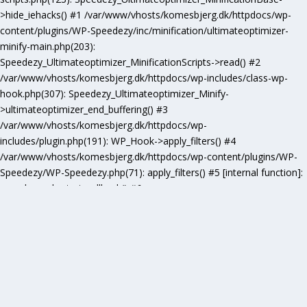
>hide_iehacks() #1 /var/www/vhosts/komesbjerg.dk/httpdocs/wp-
content/plugins/WP-Speedezy/inc/minification/ultimateoptimizer-
minify-main.php(203):
Speedezy_Ultimateoptimizer_MinificationScripts->read() #2
/var/www/vhosts/komesbjerg.dk/httpdocs/wp-includes/class-wp-
hook.php(307): Speedezy_Ultimateoptimizer_Minify-
>ultimateoptimizer_end_buffering() #3
/var/www/vhosts/komesbjerg.dk/httpdocs/wp-
includes/plugin.php(191): WP_Hook->apply_filters() #4
/var/www/vhosts/komesbjerg.dk/httpdocs/wp-content/plugins/WP-
Speedezy/WP-Speedezy.php(71): apply_filters() #5 [internal function]:
speedezy_ob_start_callback() #6
/var/www/vhosts/komesbjerg.dk/httpdocs/wp-
includes/functions.php(5277): ob_end_flush() #7
/var/www/vhosts/komesbjerg.dk/httpdocs/wp-includes/class-wp-
hook.php(307): wp_ob_end_flush_all() #8
/var/www/vhosts/komesbjerg.dk/httpdocs/wp-includes/class-wp-
hook.php(331): WP_Hook->apply_filters() #9
/var/www/vhosts/komesbjerg.dk/httpdocs/wp-