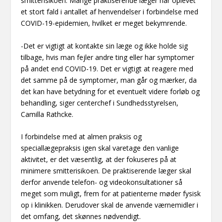
smitterisikoen. Mange praktiserende læger har oplevet
et stort fald i antallet af henvendelser i forbindelse med
COVID-19-epidemien, hvilket er meget bekymrende.
-Det er vigtigt at kontakte sin læge og ikke holde sig
tilbage, hvis man fejler andre ting eller har symptomer
på andet end COVID-19. Det er vigtigt at reagere med
det samme på de symptomer, man går og mærker, da
det kan have betydning for et eventuelt videre forløb og
behandling, siger centerchef i Sundhedsstyrelsen,
Camilla Rathcke.
I forbindelse med at almen praksis og
speciallægepraksis igen skal varetage den vanlige
aktivitet, er det væsentlig, at der fokuseres på at
minimere smitterisikoen. De praktiserende læger skal
derfor anvende telefon- og videokonsultationer så
meget som muligt, frem for at patienterne møder fysisk
op i klinikken. Derudover skal de anvende værnemidler i
det omfang, det skønnes nødvendigt.