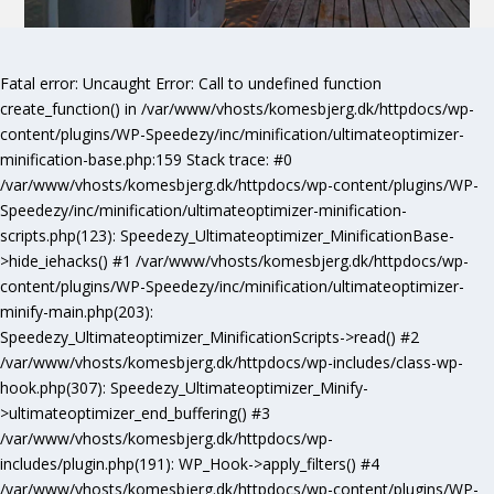
Fatal error
: Uncaught Error: Call to undefined function
create_function() in /var/www/vhosts/komesbjerg.dk/httpdocs/wp-
content/plugins/WP-Speedezy/inc/minification/ultimateoptimizer-
minification-base.php:159 Stack trace: #0
/var/www/vhosts/komesbjerg.dk/httpdocs/wp-content/plugins/WP-
Speedezy/inc/minification/ultimateoptimizer-minification-
scripts.php(123): Speedezy_Ultimateoptimizer_MinificationBase-
>hide_iehacks() #1 /var/www/vhosts/komesbjerg.dk/httpdocs/wp-
content/plugins/WP-Speedezy/inc/minification/ultimateoptimizer-
minify-main.php(203):
Speedezy_Ultimateoptimizer_MinificationScripts->read() #2
/var/www/vhosts/komesbjerg.dk/httpdocs/wp-includes/class-wp-
hook.php(307): Speedezy_Ultimateoptimizer_Minify-
>ultimateoptimizer_end_buffering() #3
/var/www/vhosts/komesbjerg.dk/httpdocs/wp-
includes/plugin.php(191): WP_Hook->apply_filters() #4
/var/www/vhosts/komesbjerg.dk/httpdocs/wp-content/plugins/WP-