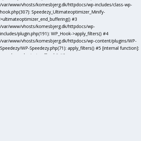
/var/www/vhosts/komesbjerg.dk/httpdocs/wp-includes/class-wp-
hook.php(307): Speedezy_Ultimateoptimizer_Minify-
>ultimateoptimizer_end_buffering() #3
/var/www/vhosts/komesbjerg.dk/httpdocs/wp-
includes/plugin.php(191): WP_Hook->apply_filters() #4
/var/www/vhosts/komesbjerg.dk/httpdocs/wp-content/plugins/WP-
Speedezy/WP-Speedezy.php(71): apply_filters() #5 [internal function]:
speedezy_ob_start_callback() #6
/var/www/vhosts/komesbjerg.dk/httpdocs/wp-
includes/functions.php(5277): ob_end_flush() #7
/var/www/vhosts/komesbjerg.dk/httpdocs/wp-includes/class-wp-
hook.php(307): wp_ob_end_flush_all() #8
/var/www/vhosts/komesbjerg.dk/httpdocs/wp-includes/class-wp-
hook.php(331): WP_Hook->apply_filters() #9
/var/www/vhosts/komesbjerg.dk/httpdocs/wp-
includes/plugin.php(476): WP_Hook->do_action() #10
/var/www/vhosts/komesbjerg.dk/httpdocs/wp-
includes/load.php(1102): do_action() #11 [internal function]:
shutdown_action_hook() #12 {main} thrown in