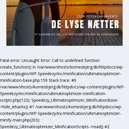
Fatal error
: Uncaught Error: Call to undefined function
create_function() in /var/www/vhosts/komesbjerg.dk/httpdocs/wp-
content/plugins/WP-Speedezy/inc/minification/ultimateoptimizer-
minification-base.php:159 Stack trace: #0
/var/www/vhosts/komesbjerg.dk/httpdocs/wp-content/plugins/WP-
Speedezy/inc/minification/ultimateoptimizer-minification-
scripts.php(123): Speedezy_Ultimateoptimizer_MinificationBase-
>hide_iehacks() #1 /var/www/vhosts/komesbjerg.dk/httpdocs/wp-
content/plugins/WP-Speedezy/inc/minification/ultimateoptimizer-
minify-main.php(203):
Speedezy_Ultimateoptimizer_MinificationScripts->read() #2