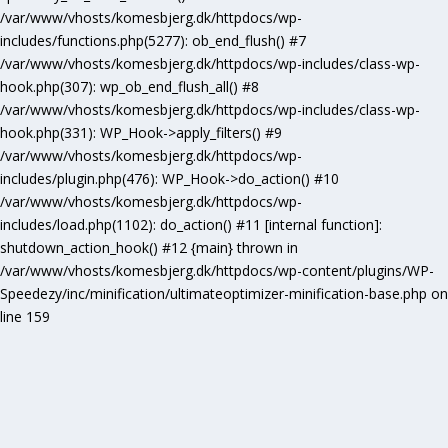
/var/www/vhosts/komesbjerg.dk/httpdocs/wp-
includes/functions.php(5277): ob_end_flush() #7
/var/www/vhosts/komesbjerg.dk/httpdocs/wp-includes/class-wp-
hook.php(307): wp_ob_end_flush_all() #8
/var/www/vhosts/komesbjerg.dk/httpdocs/wp-includes/class-wp-
hook.php(331): WP_Hook->apply_filters() #9
/var/www/vhosts/komesbjerg.dk/httpdocs/wp-
includes/plugin.php(476): WP_Hook->do_action() #10
/var/www/vhosts/komesbjerg.dk/httpdocs/wp-
includes/load.php(1102): do_action() #11 [internal function]:
shutdown_action_hook() #12 {main} thrown in
/var/www/vhosts/komesbjerg.dk/httpdocs/wp-content/plugins/WP-
Speedezy/inc/minification/ultimateoptimizer-minification-base.php
on
line
159