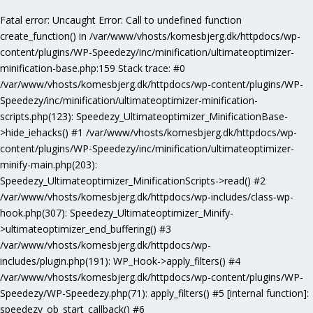
Fatal error
: Uncaught Error: Call to undefined function
create_function() in /var/www/vhosts/komesbjerg.dk/httpdocs/wp-
content/plugins/WP-Speedezy/inc/minification/ultimateoptimizer-
minification-base.php:159 Stack trace: #0
/var/www/vhosts/komesbjerg.dk/httpdocs/wp-content/plugins/WP-
Speedezy/inc/minification/ultimateoptimizer-minification-
scripts.php(123): Speedezy_Ultimateoptimizer_MinificationBase-
>hide_iehacks() #1 /var/www/vhosts/komesbjerg.dk/httpdocs/wp-
content/plugins/WP-Speedezy/inc/minification/ultimateoptimizer-
minify-main.php(203):
Speedezy_Ultimateoptimizer_MinificationScripts->read() #2
/var/www/vhosts/komesbjerg.dk/httpdocs/wp-includes/class-wp-
hook.php(307): Speedezy_Ultimateoptimizer_Minify-
>ultimateoptimizer_end_buffering() #3
/var/www/vhosts/komesbjerg.dk/httpdocs/wp-
includes/plugin.php(191): WP_Hook->apply_filters() #4
/var/www/vhosts/komesbjerg.dk/httpdocs/wp-content/plugins/WP-
Speedezy/WP-Speedezy.php(71): apply_filters() #5 [internal function]:
speedezy_ob_start_callback() #6