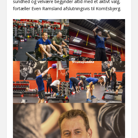
sundhed og velvære begynder altid med et aktivt valg,
fortæller Even Ramsland afslutningsvis til KomEsbjerg.