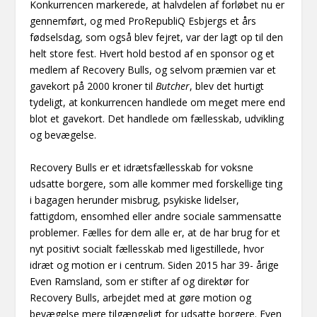
Konkurrencen markerede, at halvdelen af forløbet nu er
gennemført, og med ProRepubliQ Esbjergs et års
fødselsdag, som også blev fejret, var der lagt op til den
helt store fest. Hvert hold bestod af en sponsor og et
medlem af Recovery Bulls, og selvom præmien var et
gavekort på 2000 kroner til
Butcher
, blev det hurtigt
tydeligt, at konkurrencen handlede om meget mere end
blot et gavekort. Det handlede om fællesskab, udvikling
og bevægelse.
Recovery Bulls er et idrætsfællesskab for voksne
udsatte borgere, som alle kommer med forskellige ting
i bagagen herunder misbrug, psykiske lidelser,
fattigdom, ensomhed eller andre sociale sammensatte
problemer. Fælles for dem alle er, at de har brug for et
nyt positivt socialt fællesskab med ligestillede, hvor
idræt og motion er i centrum. Siden 2015 har 39- årige
Even Ramsland, som er stifter af og direktør for
Recovery Bulls, arbejdet med at gøre motion og
bevægelse mere tilgængeligt for udsatte borgere. Even