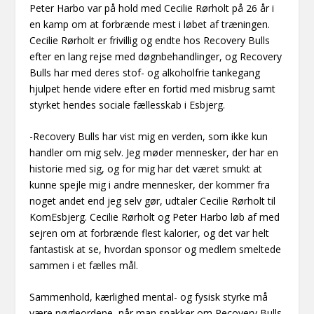
Peter Harbo var på hold med Cecilie Rørholt på 26 år i
en kamp om at forbrænde mest i løbet af træningen.
Cecilie Rørholt er frivillig og endte hos Recovery Bulls
efter en lang rejse med døgnbehandlinger, og Recovery
Bulls har med deres stof- og alkoholfrie tankegang
hjulpet hende videre efter en fortid med misbrug samt
styrket hendes sociale fællesskab i Esbjerg.
-Recovery Bulls har vist mig en verden, som ikke kun
handler om mig selv. Jeg møder mennesker, der har en
historie med sig, og for mig har det været smukt at
kunne spejle mig i andre mennesker, der kommer fra
noget andet end jeg selv gør, udtaler Cecilie Rørholt til
KomEsbjerg. Cecilie Rørholt og Peter Harbo løb af med
sejren om at forbrænde flest kalorier, og det var helt
fantastisk at se, hvordan sponsor og medlem smeltede
sammen i et fælles mål.
Sammenhold, kærlighed mental- og fysisk styrke må
være nøgleordene, når man snakker om Recovery Bulls.