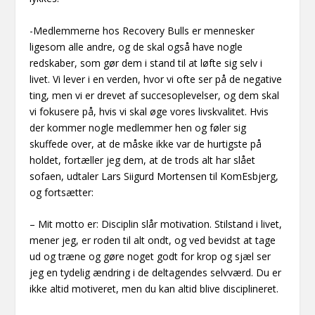
-Medlemmerne hos Recovery Bulls er mennesker
ligesom alle andre, og de skal også have nogle
redskaber, som gør dem i stand til at løfte sig selv i
livet. Vi lever i en verden, hvor vi ofte ser på de negative
ting, men vi er drevet af succesoplevelser, og dem skal
vi fokusere på, hvis vi skal øge vores livskvalitet. Hvis
der kommer nogle medlemmer hen og føler sig
skuffede over, at de måske ikke var de hurtigste på
holdet, fortæller jeg dem, at de trods alt har slået
sofaen, udtaler Lars Siigurd Mortensen til KomEsbjerg,
og fortsætter:
– Mit motto er: Disciplin slår motivation. Stilstand i livet,
mener jeg, er roden til alt ondt, og ved bevidst at tage
ud og træne og gøre noget godt for krop og sjæl ser
jeg en tydelig ændring i de deltagendes selvværd. Du er
ikke altid motiveret, men du kan altid blive disciplineret.