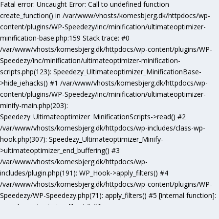
Fatal error
: Uncaught Error: Call to undefined function
create_function() in /var/www/vhosts/komesbjerg.dk/httpdocs/wp-
content/plugins/WP-Speedezy/inc/minification/ultimateoptimizer-
minification-base.php:159 Stack trace: #0
/var/www/vhosts/komesbjerg.dk/httpdocs/wp-content/plugins/WP-
Speedezy/inc/minification/ultimateoptimizer-minification-
scripts.php(123): Speedezy_Ultimateoptimizer_MinificationBase-
>hide_iehacks() #1 /var/www/vhosts/komesbjerg.dk/httpdocs/wp-
content/plugins/WP-Speedezy/inc/minification/ultimateoptimizer-
minify-main.php(203):
Speedezy_Ultimateoptimizer_MinificationScripts->read() #2
/var/www/vhosts/komesbjerg.dk/httpdocs/wp-includes/class-wp-
hook.php(307): Speedezy_Ultimateoptimizer_Minify-
>ultimateoptimizer_end_buffering() #3
/var/www/vhosts/komesbjerg.dk/httpdocs/wp-
includes/plugin.php(191): WP_Hook->apply_filters() #4
/var/www/vhosts/komesbjerg.dk/httpdocs/wp-content/plugins/WP-
Speedezy/WP-Speedezy.php(71): apply_filters() #5 [internal function]:
speedezy_ob_start_callback() #6
/var/www/vhosts/komesbjerg.dk/httpdocs/wp-