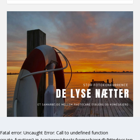
Fatal error
: Uncaught Error: Call to undefined function
create_function() in /var/www/vhosts/komesbjerg.dk/httpdocs/wp-