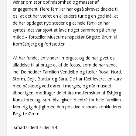
vidner om stor opfindsomhed og masser af
engagement. Flere familier har også skrevet direkte til
os, at det har været en alletiders tur og en god idé, at
de har opdaget nye steder og at hele familien har
syntes, det var sjovt at lave noget sammen på en ny
måde – fortæller Museumsinspektør Birgitte Ørum til
KomEsbjerg og fortsætter:
-Vi har fundet en vinder i morges, og de har givet os
tilladelse til at bruge et af de fotos, som de har sendt
ind. De hedder Familien Vendelbo og tæller Rosa, Nord,
Storm, Sejr, Bardur og Sara. De har fået leveret en kurv
med påskeæg ved døren i morges, og når museet
åbner igen, modtager de et års medlemskab af Esbjerg
Kunstforening, som bl.a. giver fri entré for hele familien.
Men rigtig dejligt med den positive respons konkluderer
Birgitte Ørum.
[smartslider3 slider=94]