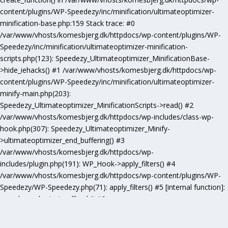
content/plugins/WP-Speedezy/inc/minification/ultimateoptimizer-
minification-base.php:159 Stack trace: #0
/var/www/vhosts/komesbjerg.dk/httpdocs/wp-content/plugins/WP-
Speedezy/inc/minification/ultimateoptimizer-minification-
scripts.php(123): Speedezy_Ultimateoptimizer_MinificationBase-
>hide_iehacks() #1 /var/www/vhosts/komesbjerg.dk/httpdocs/wp-
content/plugins/WP-Speedezy/inc/minification/ultimateoptimizer-
minify-main.php(203):
Speedezy_Ultimateoptimizer_MinificationScripts->read() #2
/var/www/vhosts/komesbjerg.dk/httpdocs/wp-includes/class-wp-
hook.php(307): Speedezy_Ultimateoptimizer_Minify-
>ultimateoptimizer_end_buffering() #3
/var/www/vhosts/komesbjerg.dk/httpdocs/wp-
includes/plugin.php(191): WP_Hook->apply_filters() #4
/var/www/vhosts/komesbjerg.dk/httpdocs/wp-content/plugins/WP-
Speedezy/WP-Speedezy.php(71): apply_filters() #5 [internal function]:
speedezy_ob_start_callback() #6
/var/www/vhosts/komesbjerg.dk/httpdocs/wp-
includes/functions.php(5277): ob_end_flush() #7