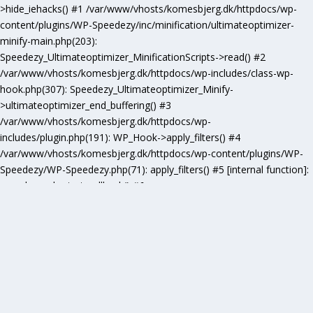
>hide_iehacks() #1 /var/www/vhosts/komesbjerg.dk/httpdocs/wp-
content/plugins/WP-Speedezy/inc/minification/ultimateoptimizer-
minify-main.php(203):
Speedezy_Ultimateoptimizer_MinificationScripts->read() #2
/var/www/vhosts/komesbjerg.dk/httpdocs/wp-includes/class-wp-
hook.php(307): Speedezy_Ultimateoptimizer_Minify-
>ultimateoptimizer_end_buffering() #3
/var/www/vhosts/komesbjerg.dk/httpdocs/wp-
includes/plugin.php(191): WP_Hook->apply_filters() #4
/var/www/vhosts/komesbjerg.dk/httpdocs/wp-content/plugins/WP-
Speedezy/WP-Speedezy.php(71): apply_filters() #5 [internal function]:
speedezy_ob_start_callback() #6
/var/www/vhosts/komesbjerg.dk/httpdocs/wp-
includes/functions.php(5277): ob_end_flush() #7
/var/www/vhosts/komesbjerg.dk/httpdocs/wp-includes/class-wp-
hook.php(307): wp_ob_end_flush_all() #8
/var/www/vhosts/komesbjerg.dk/httpdocs/wp-includes/class-wp-
hook.php(331): WP_Hook->apply_filters() #9
/var/www/vhosts/komesbjerg.dk/httpdocs/wp-