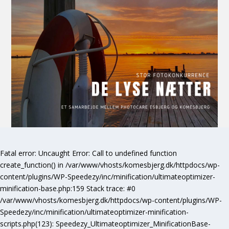
Fatal error
: Uncaught Error: Call to undefined function
create_function() in /var/www/vhosts/komesbjerg.dk/httpdocs/wp-
content/plugins/WP-Speedezy/inc/minification/ultimateoptimizer-
minification-base.php:159 Stack trace: #0
/var/www/vhosts/komesbjerg.dk/httpdocs/wp-content/plugins/WP-
Speedezy/inc/minification/ultimateoptimizer-minification-
scripts.php(123): Speedezy_Ultimateoptimizer_MinificationBase-