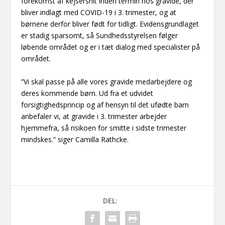
forekomst af kejsersnit inden termin hos gravide, der
bliver indlagt med COVID-19 i 3. trimester, og at
børnene derfor bliver født for tidligt. Evidensgrundlaget
er stadig sparsomt, så Sundhedsstyrelsen følger
løbende området og er i tæt dialog med specialister på
området.
”Vi skal passe på alle vores gravide medarbejdere og
deres kommende børn. Ud fra et udvidet
forsigtighedsprincip og af hensyn til det ufødte barn
anbefaler vi, at gravide i 3. trimester arbejder
hjemmefra, så risikoen for smitte i sidste trimester
mindskes.” siger Camilla Rathcke.
DEL: