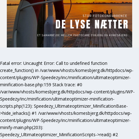
Fatal error
: Uncaught Error: Call to undefined function
create_function() in /var/www/vhosts/komesbjerg.dk/httpdocs/wp-
content/plugins/WP-Speedezy/inc/minification/ultimateoptimizer-
minification-base.php:159 Stack trace: #0
/var/www/vhosts/komesbjerg.dk/httpdocs/wp-content/plugins/WP-
Speedezy/inc/minification/ultimateoptimizer-minification-
scripts.php(123): Speedezy_Ultimateoptimizer_MinificationBase-
>hide_iehacks() #1 /var/www/vhosts/komesbjerg.dk/httpdocs/wp-
content/plugins/WP-Speedezy/inc/minification/ultimateoptimizer-
minify-main.php(203):
Speedezy_Ultimateoptimizer_MinificationScripts->read() #2