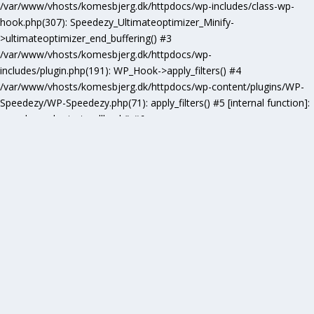
/var/www/vhosts/komesbjerg.dk/httpdocs/wp-includes/class-wp-
hook.php(307): Speedezy_Ultimateoptimizer_Minify-
>ultimateoptimizer_end_buffering() #3
/var/www/vhosts/komesbjerg.dk/httpdocs/wp-
includes/plugin.php(191): WP_Hook->apply_filters() #4
/var/www/vhosts/komesbjerg.dk/httpdocs/wp-content/plugins/WP-
Speedezy/WP-Speedezy.php(71): apply_filters() #5 [internal function]:
speedezy_ob_start_callback() #6
/var/www/vhosts/komesbjerg.dk/httpdocs/wp-
includes/functions.php(5277): ob_end_flush() #7
/var/www/vhosts/komesbjerg.dk/httpdocs/wp-includes/class-wp-
hook.php(307): wp_ob_end_flush_all() #8
/var/www/vhosts/komesbjerg.dk/httpdocs/wp-includes/class-wp-
hook.php(331): WP_Hook->apply_filters() #9
/var/www/vhosts/komesbjerg.dk/httpdocs/wp-
includes/plugin.php(476): WP_Hook->do_action() #10
/var/www/vhosts/komesbjerg.dk/httpdocs/wp-
includes/load.php(1102): do_action() #11 [internal function]:
shutdown_action_hook() #12 {main} thrown in
/var/www/vhosts/komesbjerg.dk/httpdocs/wp-content/plugins/WP-