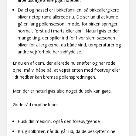
arbejdsdage alene pga. høfeber.
Da el og hassel er i birkefamilien, så birkeallergikere
bliver netop ramt allerede nu. De ser ud til at kunne
gå en lang pollensæson i møde, for birken springer
normalt først ud i marts eller april. Naturligvis er der
mange ting, der spiller ind for hvor slem sæsonen
bliver for allergikerne, da både vind, temperaturer og
andre vejrforhold har indflydelse.
Er du en af dem, der allerede nu snøfter og har røde
øjne, må vi håbe på, at vejret enten med frostvejr eller
lidt nedbør kan bremse pollenspredningen.
Men der er naturligvis altid noget du selv kan gøre.
Gode råd mod høfeber
Husk din medicin, også den forebyggende
Brug solbriller, når du går ud, da de beskytter dine