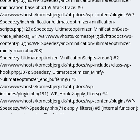
content/plugins/WP-Speedezy/inc/minification/ultimateoptimizer-
minification-base.php:159 Stack trace: #0
/var/www/vhosts/komesbjerg.dk/httpdocs/wp-content/plugins/WP-
Speedezy/inc/minification/ultimateoptimizer-minification-
scripts.php(123): Speedezy_Ultimateoptimizer_MinificationBase-
>hide_iehacks() #1 /var/www/vhosts/komesbjerg.dk/httpdocs/wp-
content/plugins/WP-Speedezy/inc/minification/ultimateoptimizer-
minify-main.php(203):
Speedezy_Ultimateoptimizer_MinificationScripts->read() #2
/var/www/vhosts/komesbjerg.dk/httpdocs/wp-includes/class-wp-
hook.php(307): Speedezy_Ultimateoptimizer_Minify-
>ultimateoptimizer_end_buffering() #3
/var/www/vhosts/komesbjerg.dk/httpdocs/wp-
includes/plugin.php(191): WP_Hook->apply_filters() #4
/var/www/vhosts/komesbjerg.dk/httpdocs/wp-content/plugins/WP-
Speedezy/WP-Speedezy.php(71): apply_filters() #5 [internal function]:
speedezy_ob_start_callback() #6
/var/www/vhosts/komesbjerg.dk/httpdocs/wp-
includes/functions.php(5277): ob_end_flush() #7
/var/www/vhosts/komesbjerg.dk/httpdocs/wp-includes/class-wp-