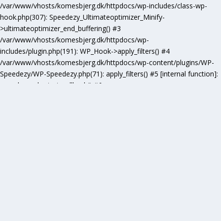
/var/www/vhosts/komesbjerg.dk/httpdocs/wp-includes/class-wp-
hook.php(307): Speedezy_Ultimateoptimizer_Minify-
>ultimateoptimizer_end_buffering() #3
/var/www/vhosts/komesbjerg.dk/httpdocs/wp-
includes/plugin.php(191): WP_Hook->apply_filters() #4
/var/www/vhosts/komesbjerg.dk/httpdocs/wp-content/plugins/WP-
Speedezy/WP-Speedezy.php(71): apply_filters() #5 [internal function]:
speedezy_ob_start_callback() #6
/var/www/vhosts/komesbjerg.dk/httpdocs/wp-
includes/functions.php(5277): ob_end_flush() #7
/var/www/vhosts/komesbjerg.dk/httpdocs/wp-includes/class-wp-
hook.php(307): wp_ob_end_flush_all() #8
/var/www/vhosts/komesbjerg.dk/httpdocs/wp-includes/class-wp-
hook.php(331): WP_Hook->apply_filters() #9
/var/www/vhosts/komesbjerg.dk/httpdocs/wp-
includes/plugin.php(476): WP_Hook->do_action() #10
/var/www/vhosts/komesbjerg.dk/httpdocs/wp-
includes/load.php(1102): do_action() #11 [internal function]:
shutdown_action_hook() #12 {main} thrown in