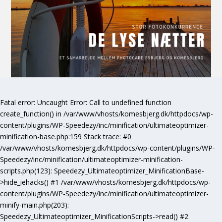
Fatal error
: Uncaught Error: Call to undefined function
create_function() in /var/www/vhosts/komesbjerg.dk/httpdocs/wp-
content/plugins/WP-Speedezy/inc/minification/ultimateoptimizer-
minification-base.php:159 Stack trace: #0
/var/www/vhosts/komesbjerg.dk/httpdocs/wp-content/plugins/WP-
Speedezy/inc/minification/ultimateoptimizer-minification-
scripts.php(123): Speedezy_Ultimateoptimizer_MinificationBase-
>hide_iehacks() #1 /var/www/vhosts/komesbjerg.dk/httpdocs/wp-
content/plugins/WP-Speedezy/inc/minification/ultimateoptimizer-
minify-main.php(203):
Speedezy_Ultimateoptimizer_MinificationScripts->read() #2