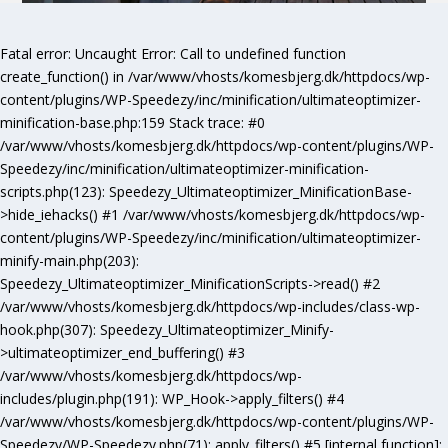
Fatal error
: Uncaught Error: Call to undefined function
create_function() in /var/www/vhosts/komesbjerg.dk/httpdocs/wp-
content/plugins/WP-Speedezy/inc/minification/ultimateoptimizer-
minification-base.php:159 Stack trace: #0
/var/www/vhosts/komesbjerg.dk/httpdocs/wp-content/plugins/WP-
Speedezy/inc/minification/ultimateoptimizer-minification-
scripts.php(123): Speedezy_Ultimateoptimizer_MinificationBase-
>hide_iehacks() #1 /var/www/vhosts/komesbjerg.dk/httpdocs/wp-
content/plugins/WP-Speedezy/inc/minification/ultimateoptimizer-
minify-main.php(203):
Speedezy_Ultimateoptimizer_MinificationScripts->read() #2
/var/www/vhosts/komesbjerg.dk/httpdocs/wp-includes/class-wp-
hook.php(307): Speedezy_Ultimateoptimizer_Minify-
>ultimateoptimizer_end_buffering() #3
/var/www/vhosts/komesbjerg.dk/httpdocs/wp-
includes/plugin.php(191): WP_Hook->apply_filters() #4
/var/www/vhosts/komesbjerg.dk/httpdocs/wp-content/plugins/WP-
Speedezy/WP-Speedezy.php(71): apply_filters() #5 [internal function]: