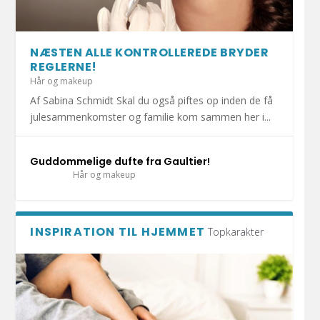
HOLD DIT JULEHJERTE SUNDT I DECEMBER!
1.000 KRAMMEBAMSER PÅ VEJ TIL INDLAGTE
MERE END HALVDELEN AF DANSKERNE HAR
DET ER SÆSON FOR DÅRLIG MAVE: UNDGÅ
DIY: TRE FLISEPROJEKTER TIL DIN
BØRN I ESBJ...
KATTEN MED I S...
AT BLIVE SYG A...
SOMMERFERIE!
NÆSTEN ALLE KONTROLLEREDE BRYDER
REGLERNE!
Hår og makeup
Af Sabina Schmidt Skal du også piftes op inden de få
julesammenkomster og familie kom sammen her i...
Guddommelige dufte fra Gaultier!
Hår og makeup
INSPIRATION TIL HJEMMET
Topkarakter