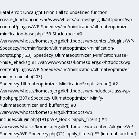
Fatal error
: Uncaught Error: Call to undefined function
create_function() in /var/www/vhosts/komesbjerg.dk/httpdocs/wp-
content/plugins/WP-Speedezy/inc/minification/ultimateoptimizer-
minification-base.php:159 Stack trace: #0
/var/www/vhosts/komesbjerg.dk/httpdocs/wp-content/plugins/WP-
Speedezy/inc/minification/ultimateoptimizer-minification-
scripts.php(123): Speedezy_Ultimateoptimizer_MinificationBase-
>hide_iehacks() #1 /var/www/vhosts/komesbjerg.dk/httpdocs/wp-
content/plugins/WP-Speedezy/inc/minification/ultimateoptimizer-
minify-main.php(203):
Speedezy_Ultimateoptimizer_MinificationScripts->read() #2
/var/www/vhosts/komesbjerg.dk/httpdocs/wp-includes/class-wp-
hook.php(307): Speedezy_Ultimateoptimizer_Minify-
>ultimateoptimizer_end_buffering() #3
/var/www/vhosts/komesbjerg.dk/httpdocs/wp-
includes/plugin.php(191): WP_Hook->apply_filters() #4
/var/www/vhosts/komesbjerg.dk/httpdocs/wp-content/plugins/WP-
Speedezy/WP-Speedezy.php(71): apply_filters() #5 [internal function]: