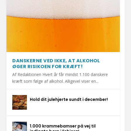
DANSKERNE VED IKKE, AT ALKOHOL
ØGER RISIKOEN FOR KRÆFT!
Af Redaktionen Hvert år får mindst 1.100 danskere
kræft som følge af alkohol. Alligevel viser en...
Hold dit julehjerte sundt i december!
1.000 krammebamser på vej til