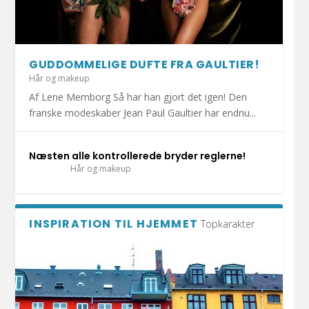
HOLD DIT JULEHJERTE SUNDT I DECEMBER!
1.000 KRAMMEBAMSER PÅ VEJ TIL INDLAGTE
MERE END HALVDELEN AF DANSKERNE HAR
DET ER SÆSON FOR DÅRLIG MAVE: UNDGÅ
DIY: TRE FLISEPROJEKTER TIL DIN
BØRN I ESBJ...
KATTEN MED I S...
AT BLIVE SYG A...
SOMMERFERIE!
GUDDOMMELIGE DUFTE FRA GAULTIER!
Hår og makeup
Af Lene Memborg Så har han gjort det igen! Den
franske modeskaber Jean Paul Gaultier har endnu...
Næsten alle kontrollerede bryder reglerne!
Hår og makeup
INSPIRATION TIL HJEMMET
Topkarakter