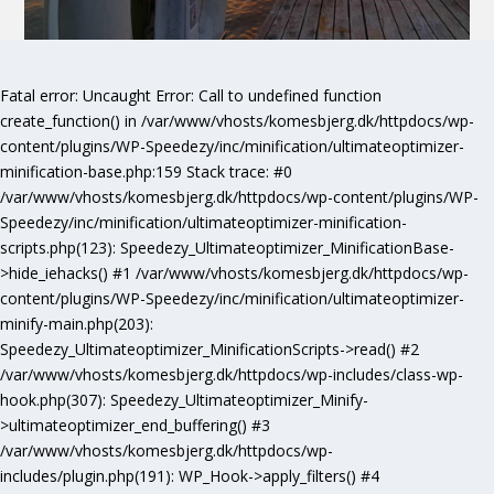
Fatal error
: Uncaught Error: Call to undefined function
create_function() in /var/www/vhosts/komesbjerg.dk/httpdocs/wp-
content/plugins/WP-Speedezy/inc/minification/ultimateoptimizer-
minification-base.php:159 Stack trace: #0
/var/www/vhosts/komesbjerg.dk/httpdocs/wp-content/plugins/WP-
Speedezy/inc/minification/ultimateoptimizer-minification-
scripts.php(123): Speedezy_Ultimateoptimizer_MinificationBase-
>hide_iehacks() #1 /var/www/vhosts/komesbjerg.dk/httpdocs/wp-
content/plugins/WP-Speedezy/inc/minification/ultimateoptimizer-
minify-main.php(203):
Speedezy_Ultimateoptimizer_MinificationScripts->read() #2
/var/www/vhosts/komesbjerg.dk/httpdocs/wp-includes/class-wp-
hook.php(307): Speedezy_Ultimateoptimizer_Minify-
>ultimateoptimizer_end_buffering() #3
/var/www/vhosts/komesbjerg.dk/httpdocs/wp-
includes/plugin.php(191): WP_Hook->apply_filters() #4