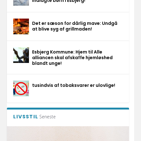
indlagte børn i Esbjerg!
Det er sæson for dårlig mave: Undgå
at blive syg af grillmaden!
Esbjerg Kommune: Hjem til Alle
alliancen skal afskaffe hjemløshed
blandt unge!
tusindvis af tobaksvarer er ulovlige!
LIVSSTIL
Seneste