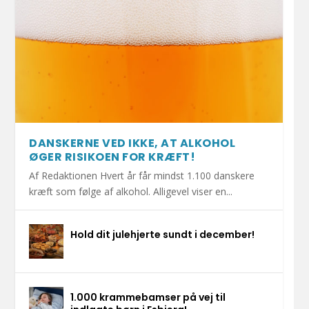
DANSKERNE VED IKKE, AT ALKOHOL
ØGER RISIKOEN FOR KRÆFT!
Af Redaktionen Hvert år får mindst 1.100 danskere
kræft som følge af alkohol. Alligevel viser en...
Hold dit julehjerte sundt i december!
1.000 krammebamser på vej til