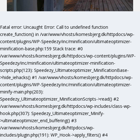
Fatal error
: Uncaught Error: Call to undefined function
create_function() in /var/www/vhosts/komesbjerg.dk/httpdocs/wp-
content/plugins/WP-Speedezy/inc/minification/ultimateoptimizer-
minification-base.php:159 Stack trace: #0
/var/www/vhosts/komesbjerg.dk/httpdocs/wp-content/plugins/WP-
Speedezy/inc/minification/ultimateoptimizer-minification-
scripts.php(123): Speedezy_Ultimateoptimizer_MinificationBase-
>hide_iehacks() #1 /var/www/vhosts/komesbjerg.dk/httpdocs/wp-
content/plugins/WP-Speedezy/inc/minification/ultimateoptimizer-
minify-main.php(203):
Speedezy_Ultimateoptimizer_MinificationScripts->read() #2
/var/www/vhosts/komesbjerg.dk/httpdocs/wp-includes/class-wp-
hook.php(307): Speedezy_Ultimateoptimizer_Minify-
>ultimateoptimizer_end_buffering() #3
/var/www/vhosts/komesbjerg.dk/httpdocs/wp-
includes/plugin.php(191): WP_Hook->apply_filters() #4