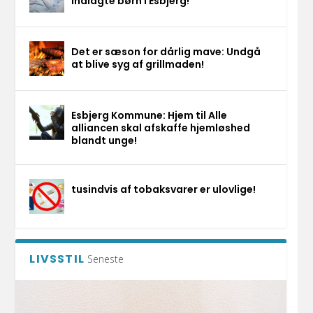
indlagte børn i Esbjerg!
Det er sæson for dårlig mave: Undgå
at blive syg af grillmaden!
Esbjerg Kommune: Hjem til Alle
alliancen skal afskaffe hjemløshed
blandt unge!
tusindvis af tobaksvarer er ulovlige!
LIVSSTIL
Seneste