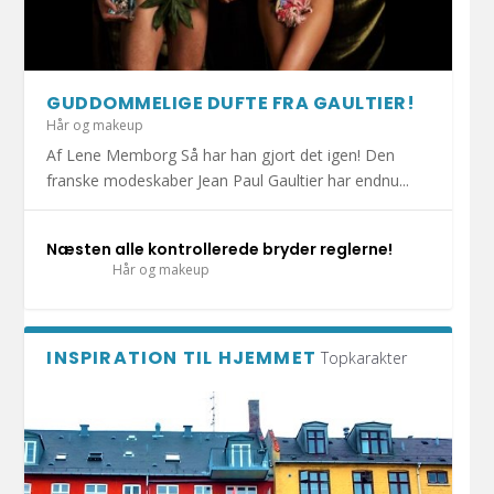
HOLD DIT JULEHJERTE SUNDT I DECEMBER!
1.000 KRAMMEBAMSER PÅ VEJ TIL INDLAGTE
MERE END HALVDELEN AF DANSKERNE HAR
DET ER SÆSON FOR DÅRLIG MAVE: UNDGÅ
DIY: TRE FLISEPROJEKTER TIL DIN
BØRN I ESBJ...
KATTEN MED I S...
AT BLIVE SYG A...
SOMMERFERIE!
GUDDOMMELIGE DUFTE FRA GAULTIER!
Hår og makeup
Af Lene Memborg Så har han gjort det igen! Den
franske modeskaber Jean Paul Gaultier har endnu...
Næsten alle kontrollerede bryder reglerne!
Hår og makeup
INSPIRATION TIL HJEMMET
Topkarakter