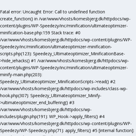
Fatal error
: Uncaught Error: Call to undefined function
create_function() in /var/www/vhosts/komesbjerg.dk/httpdocs/wp-
content/plugins/WP-Speedezy/inc/minification/ultimateoptimizer-
minification-base.php:159 Stack trace: #0
/var/www/vhosts/komesbjerg.dk/httpdocs/wp-content/plugins/WP-
Speedezy/inc/minification/ultimateoptimizer-minification-
scripts.php(123): Speedezy_Ultimateoptimizer_MinificationBase-
>hide_iehacks() #1 /var/www/vhosts/komesbjerg.dk/httpdocs/wp-
content/plugins/WP-Speedezy/inc/minification/ultimateoptimizer-
minify-main.php(203):
Speedezy_Ultimateoptimizer_MinificationScripts->read() #2
/var/www/vhosts/komesbjerg.dk/httpdocs/wp-includes/class-wp-
hook.php(307): Speedezy_Ultimateoptimizer_Minify-
>ultimateoptimizer_end_buffering() #3
/var/www/vhosts/komesbjerg.dk/httpdocs/wp-
includes/plugin.php(191): WP_Hook->apply_filters() #4
/var/www/vhosts/komesbjerg.dk/httpdocs/wp-content/plugins/WP-
Speedezy/WP-Speedezy.php(71): apply_filters() #5 [internal function]: