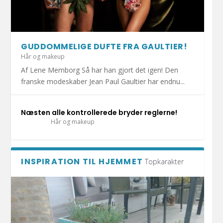
HOLD DIT JULEHJERTE SUNDT I DECEMBER!
1.000 KRAMMEBAMSER PÅ VEJ TIL INDLAGTE
MERE END HALVDELEN AF DANSKERNE HAR
DET ER SÆSON FOR DÅRLIG MAVE: UNDGÅ
DIY: TRE FLISEPROJEKTER TIL DIN
BØRN I ESBJ...
KATTEN MED I S...
AT BLIVE SYG A...
SOMMERFERIE!
GUDDOMMELIGE DUFTE FRA GAULTIER!
Hår og makeup
Af Lene Memborg Så har han gjort det igen! Den
franske modeskaber Jean Paul Gaultier har endnu...
Næsten alle kontrollerede bryder reglerne!
Hår og makeup
INSPIRATION TIL HJEMMET
Topkarakter