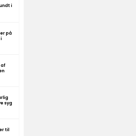
undt i
er på
i
 af
en
rlig
ve syg
r til