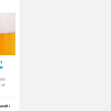
AT
EN
ndst
 af
undt i