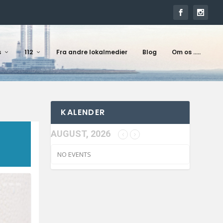
s
112
Fra andre lokalmedier
Blog
Om os …..
KALENDER
AUGUST, 2026
NO EVENTS