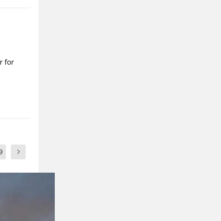
r for
9