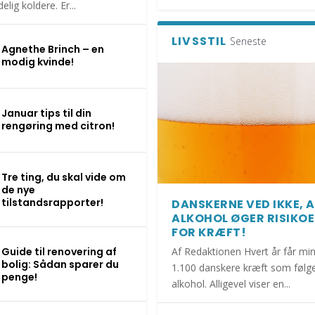
elig koldere. Er...
LIVSSTIL
Seneste
Agnethe Brinch – en
modig kvinde!
Januar tips til din
rengøring med citron!
Tre ting, du skal vide om
de nye
tilstandsrapporter!
DANSKERNE VED IKKE, 
ALKOHOL ØGER RISIKO
FOR KRÆFT!
Guide til renovering af
Af Redaktionen Hvert år får mi
bolig: Sådan sparer du
1.100 danskere kræft som følge
penge!
alkohol. Alligevel viser en...