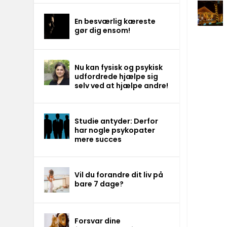
En besværlig kæreste
gør dig ensom!
Nu kan fysisk og psykisk
udfordrede hjælpe sig
selv ved at hjælpe andre!
Studie antyder: Derfor
har nogle psykopater
mere succes
Vil du forandre dit liv på
bare 7 dage?
Forsvar dine