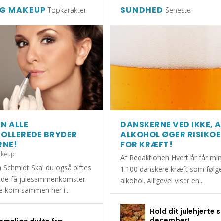
G MAKEUP
SUNDHED
Topkarakter
Seneste
N ALLE
DANSKERNE VED IKKE, 
OLLEREDE BRYDER
ALKOHOL ØGER RISIKO
RNE!
FOR KRÆFT!
akeup
Af Redaktionen Hvert år får mi
a Schmidt Skal du også piftes
1.100 danskere kræft som følge
 de få julesammenkomster
alkohol. Alligevel viser en...
ie kom sammen her i...
Hold dit julehjerte s
EMBER!
DLAGTE BØRN I ESBJ...
HAR KATTEN MED I S...
DGÅ AT BLIVE SYG A...
OMMERFERIE!
december!