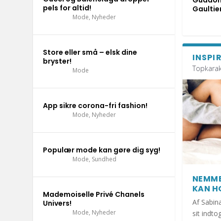
Guddom
pels for altid!
Gaultier
Sundhed
Nyheder
Dig og dit hjem
Sundhed
Inspiration til hjemmet
,
Sundhed
,
Livsstil
,
,
Nyheder
Vores dyr
Mode
,
Nyheder
Store eller små – elsk dine
INSPI
bryster!
Topkarak
Mode
App sikre corona-fri fashion!
Mode
,
Nyheder
Populær mode kan gøre dig syg!
Mode
,
Sundhed
NEMME
KAN H
Mademoiselle Privé Chanels
Af Sabin
Univers!
Mode
,
Nyheder
sit indt