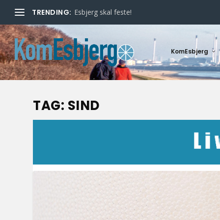
TRENDING:
Esbjerg skal feste!
KomEsbjerg
TAG:
SIND