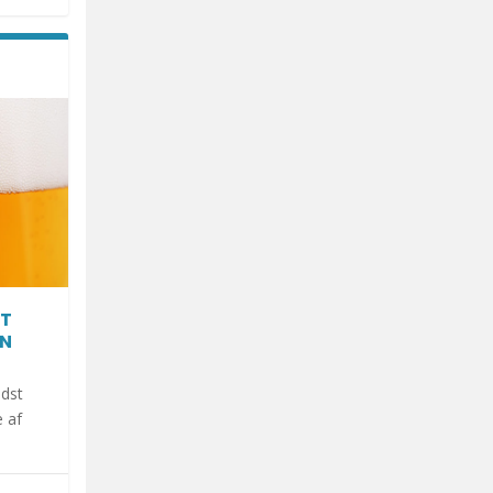
AT
EN
ndst
 af