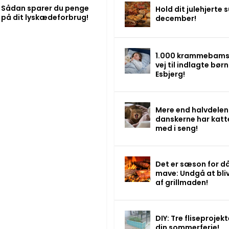
Sådan sparer du penge
Hold dit julehjerte s
på dit lyskædeforbrug!
december!
1.000 krammebams
vej til indlagte børn 
Esbjerg!
Mere end halvdelen
danskerne har katt
med i seng!
Det er sæson for då
mave: Undgå at bli
af grillmaden!
DIY: Tre fliseprojekte
din sommerferie!