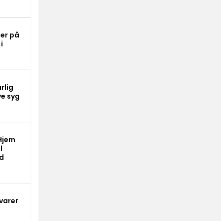
er på
i
rlig
ve syg
Hjem
l
ed
varer