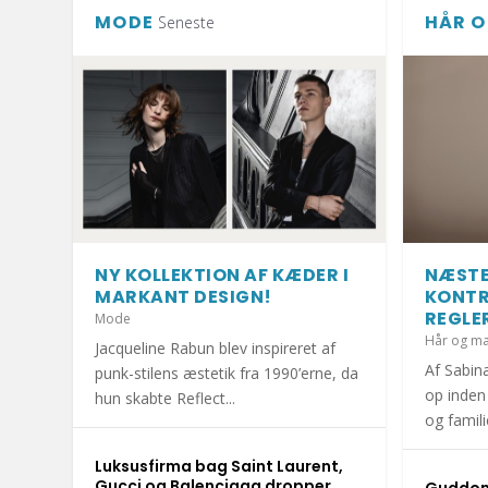
MODE
HÅR O
Seneste
NY KOLLEKTION AF KÆDER I
NÆSTE
MARKANT DESIGN!
KONTR
REGLE
Mode
Hår og m
Jacqueline Rabun blev inspireret af
Af Sabin
punk-stilens æstetik fra 1990’erne, da
op inden
hun skabte Reflect...
og famil
Luksusfirma bag Saint Laurent,
HOLD DIT JULEHJERTE SUNDT I DEC
1.000 KRAMMEBAMSER PÅ VEJ TIL IN
MERE END HALVDELEN AF DANSKERNE 
DET ER SÆSON FOR DÅRLIG MAVE: UN
DIY: TRE FLISEPROJEKTER TIL DIN S
Gucci og Balenciaga dropper