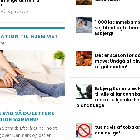
melige dufte fra
!
Hår og makeup
1.000 krammebams
vej til indlagte børn 
Esbjerg!
RATION TIL HJEMMET
ter
Det er sæson for då
mave: Undgå at bli
af grillmaden!
Esbjerg Kommune: 
til Alle alliancen ska
afskaffe hjemløsh
blandt unge!
 RÅD SÅ DU LETTERE
OLDE VARMEN!
tusindvis af tobaks
a Schmidt Efteråret har holdt
er ulovlige!
og over Danmark og det er